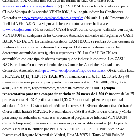
CaixaBank, S.A. Conoce más acerca de las formas de pago de tu tarjeta aquí:
www.caixabankpc.com/es/productos
. (2) CASH BACK es un beneficio ofrecido por el
Club de Ventajas de la sociedad VENTAJON, S.A., según indican las Condiciones
Generales en
www.ventajon.com/condiciones-generales
(cláusula 4.1) del Programa de
fidelidad VENTAJON. La vigencia de los descuentos aparece indicada en
www.ventajon.com
. Sólo se recibirá CASH BACK por las compras realizadas con Tarjeta
VENTAJON en cualquiera de los Comercios Asociados adheridos al Programa de CASH
BACK VENTAJON. La transferencia de los CASH BACK se recibirá 35 días después de
finalizar el mes en que se realizaron las compras. El abono se realizará cuando los
descuentos acumulados sean iguales o superiores a 3€. Los CASH BACK son
acumulables con otro tipo de ofertas excepto que se indique lo contrario. Los CASH
BACK se abonarán una vez cobrados de los Comercios Asociados. Consulta los
Comercios Asociados en
https://www.ventajon.com/mapa-de-cashback
. Oferta válida hasta
31/12/2026. (3)
(3)
T.I.N. 0% T.A.E. 0%.
Financiación a 3, 6, 10, 12, 18, 24, 36 y 48
meses sin intereses para compras iguales o superiores a 90€, 120€, 200€, 240€, 360€,
480€, 720€ y 960€, respectivamente, y hasta un máximo de 3.000€.
Ejemplo
representativo para una compra financiada en 36 meses de 1.500 €:
importe de las 35
primeras cuotas 41,67 € y última cuota 41,55 €. Precio total a plazos e importe total
adeudado: 1.500 €. Coste total del crédito e intereses: 0 €. Sistema de amortización francés.
Oferta válida hasta 31/12/2026. No acumulable a CASH BACK ni otras ofertas y válida
para compras realizadas en empresas asociadas al programa de fidelidad VENTAJON
(Guía de Empresas). Intereses subvencionados por los establecimientos. (4) Tarjeta de
débito VENTAJON emitida por PECUNIA CARDS EDE, S.L.U. NIF B86972346
Inscrita en el Registro Mercantil de Madrid, Hoja M-509721, Tomo 28300 Folio 26.