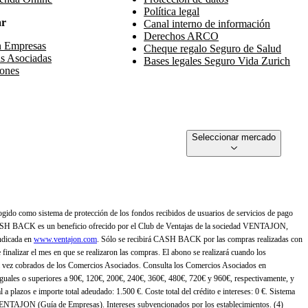
Política legal
ar
Canal interno de información
Derechos ARCO
n Empresas
Cheque regalo Seguro de Salud
s Asociadas
Bases legales Seguro Vida Zurich
ones
Seleccionar mercado
gido como sistema de protección de los fondos recibidos de usuarios de servicios de pago
ASH BACK es un beneficio ofrecido por el Club de Ventajas de la sociedad VENTAJON,
ndicada en
www.ventajon.com
. Sólo se recibirá CASH BACK por las compras realizadas con
zar el mes en que se realizaron las compras. El abono se realizará cuando los
 vez cobrados de los Comercios Asociados. Consulta los Comercios Asociados en
 iguales o superiores a 90€, 120€, 200€, 240€, 360€, 480€, 720€ y 960€, respectivamente, y
 a plazos e importe total adeudado: 1.500 €. Coste total del crédito e intereses: 0 €. Sistema
 VENTAJON (Guía de Empresas). Intereses subvencionados por los establecimientos. (4)