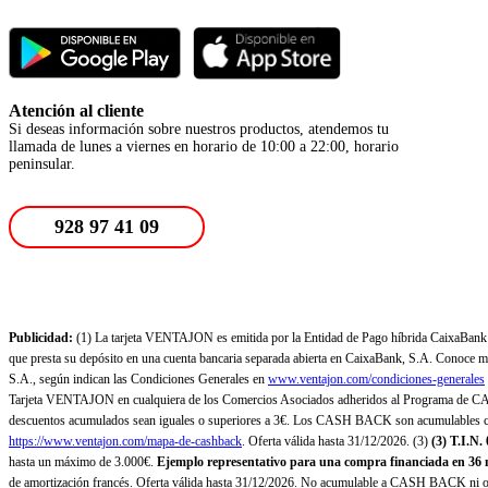
Atención al cliente
Si deseas información sobre nuestros productos, atendemos tu
llamada de lunes a viernes en horario de 10:00 a 22:00, horario
peninsular.
928 97 41 09
Publicidad:
(1) La tarjeta VENTAJON es emitida por la Entidad de Pago híbrida CaixaBank Pa
que presta su depósito en una cuenta bancaria separada abierta en CaixaBank, S.A. Conoce más
S.A., según indican las Condiciones Generales en
www.ventajon.com/condiciones-generales
Tarjeta VENTAJON en cualquiera de los Comercios Asociados adheridos al Programa de CAS
descuentos acumulados sean iguales o superiores a 3€. Los CASH BACK son acumulables co
https://www.ventajon.com/mapa-de-cashback
. Oferta válida hasta 31/12/2026. (3)
(3)
T.I.N.
hasta un máximo de 3.000€.
Ejemplo representativo para una compra financiada en 36 m
de amortización francés. Oferta válida hasta 31/12/2026. No acumulable a CASH BACK ni otr