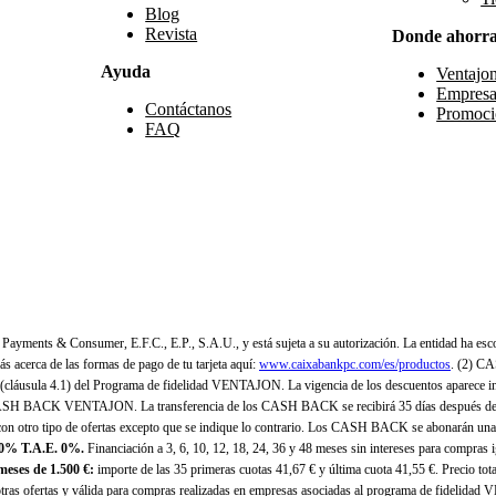
Blog
Revista
Donde ahorr
Ayuda
Ventajo
Empresa
Contáctanos
Promoci
FAQ
yments & Consumer, E.F.C., E.P., S.A.U., y está sujeta a su autorización. La entidad ha esco
 acerca de las formas de pago de tu tarjeta aquí:
www.caixabankpc.com/es/productos
. (2) C
(cláusula 4.1) del Programa de fidelidad VENTAJON. La vigencia de los descuentos aparece i
H BACK VENTAJON. La transferencia de los CASH BACK se recibirá 35 días después de finali
n otro tipo de ofertas excepto que se indique lo contrario. Los CASH BACK se abonarán una
 0% T.A.E. 0%.
Financiación a 3, 6, 10, 12, 18, 24, 36 y 48 meses sin intereses para compras
eses de 1.500 €:
importe de las 35 primeras cuotas 41,67 € y última cuota 41,55 €. Precio total
as ofertas y válida para compras realizadas en empresas asociadas al programa de fidelidad