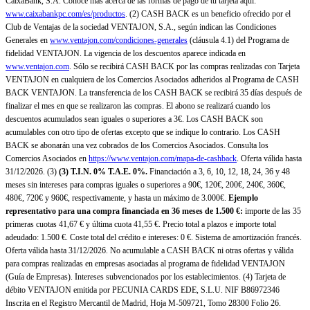
CaixaBank, S.A. Conoce más acerca de las formas de pago de tu tarjeta aquí:
www.caixabankpc.com/es/productos
. (2) CASH BACK es un beneficio ofrecido por el
Club de Ventajas de la sociedad VENTAJON, S.A., según indican las Condiciones
Generales en
www.ventajon.com/condiciones-generales
(cláusula 4.1) del Programa de
fidelidad VENTAJON. La vigencia de los descuentos aparece indicada en
www.ventajon.com
. Sólo se recibirá CASH BACK por las compras realizadas con Tarjeta
VENTAJON en cualquiera de los Comercios Asociados adheridos al Programa de CASH
BACK VENTAJON. La transferencia de los CASH BACK se recibirá 35 días después de
finalizar el mes en que se realizaron las compras. El abono se realizará cuando los
descuentos acumulados sean iguales o superiores a 3€. Los CASH BACK son
acumulables con otro tipo de ofertas excepto que se indique lo contrario. Los CASH
BACK se abonarán una vez cobrados de los Comercios Asociados. Consulta los
Comercios Asociados en
https://www.ventajon.com/mapa-de-cashback
. Oferta válida hasta
31/12/2026. (3)
(3)
T.I.N. 0% T.A.E. 0%.
Financiación a 3, 6, 10, 12, 18, 24, 36 y 48
meses sin intereses para compras iguales o superiores a 90€, 120€, 200€, 240€, 360€,
480€, 720€ y 960€, respectivamente, y hasta un máximo de 3.000€.
Ejemplo
representativo para una compra financiada en 36 meses de 1.500 €:
importe de las 35
primeras cuotas 41,67 € y última cuota 41,55 €. Precio total a plazos e importe total
adeudado: 1.500 €. Coste total del crédito e intereses: 0 €. Sistema de amortización francés.
Oferta válida hasta 31/12/2026. No acumulable a CASH BACK ni otras ofertas y válida
para compras realizadas en empresas asociadas al programa de fidelidad VENTAJON
(Guía de Empresas). Intereses subvencionados por los establecimientos. (4) Tarjeta de
débito VENTAJON emitida por PECUNIA CARDS EDE, S.L.U. NIF B86972346
Inscrita en el Registro Mercantil de Madrid, Hoja M-509721, Tomo 28300 Folio 26.