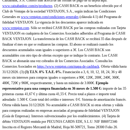
CaixaBank, S.A. Conoce más acerca de las formas de pago de tu tarjeta aquí:
www.caixabankpc.com/es/productos
. (2) CASH BACK es un beneficio ofrecido por el
Club de Ventajas de la sociedad VENTAJON, S.A., según indican las Condiciones
Generales en
www.ventajon.com/condiciones-generales
(cláusula 4.1) del Programa de
fidelidad VENTAJON. La vigencia de los descuentos aparece indicada en
www.ventajon.com
. Sólo se recibirá CASH BACK por las compras realizadas con Tarjeta
VENTAJON en cualquiera de los Comercios Asociados adheridos al Programa de CASH
BACK VENTAJON. La transferencia de los CASH BACK se recibirá 35 días después de
finalizar el mes en que se realizaron las compras. El abono se realizará cuando los
descuentos acumulados sean iguales o superiores a 3€. Los CASH BACK son
acumulables con otro tipo de ofertas excepto que se indique lo contrario. Los CASH
BACK se abonarán una vez cobrados de los Comercios Asociados. Consulta los
Comercios Asociados en
https://www.ventajon.com/mapa-de-cashback
. Oferta válida hasta
31/12/2026. (3)
(3)
T.I.N. 0% T.A.E. 0%.
Financiación a 3, 6, 10, 12, 18, 24, 36 y 48
meses sin intereses para compras iguales o superiores a 90€, 120€, 200€, 240€, 360€,
480€, 720€ y 960€, respectivamente, y hasta un máximo de 3.000€.
Ejemplo
representativo para una compra financiada en 36 meses de 1.500 €:
importe de las 35
primeras cuotas 41,67 € y última cuota 41,55 €. Precio total a plazos e importe total
adeudado: 1.500 €. Coste total del crédito e intereses: 0 €. Sistema de amortización francés.
Oferta válida hasta 31/12/2026. No acumulable a CASH BACK ni otras ofertas y válida
para compras realizadas en empresas asociadas al programa de fidelidad VENTAJON
(Guía de Empresas). Intereses subvencionados por los establecimientos. (4) Tarjeta de
débito VENTAJON emitida por PECUNIA CARDS EDE, S.L.U. NIF B86972346
Inscrita en el Registro Mercantil de Madrid, Hoja M-509721, Tomo 28300 Folio 26.