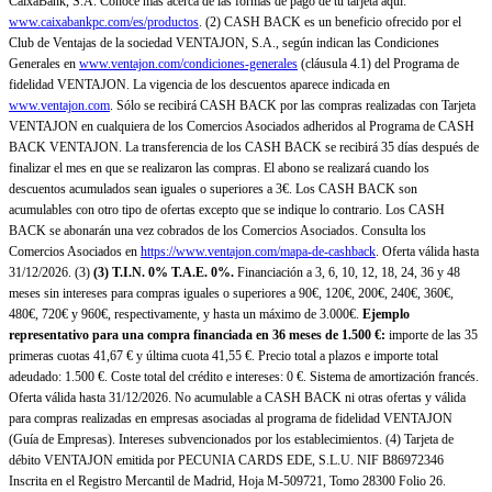
CaixaBank, S.A. Conoce más acerca de las formas de pago de tu tarjeta aquí:
www.caixabankpc.com/es/productos
. (2) CASH BACK es un beneficio ofrecido por el
Club de Ventajas de la sociedad VENTAJON, S.A., según indican las Condiciones
Generales en
www.ventajon.com/condiciones-generales
(cláusula 4.1) del Programa de
fidelidad VENTAJON. La vigencia de los descuentos aparece indicada en
www.ventajon.com
. Sólo se recibirá CASH BACK por las compras realizadas con Tarjeta
VENTAJON en cualquiera de los Comercios Asociados adheridos al Programa de CASH
BACK VENTAJON. La transferencia de los CASH BACK se recibirá 35 días después de
finalizar el mes en que se realizaron las compras. El abono se realizará cuando los
descuentos acumulados sean iguales o superiores a 3€. Los CASH BACK son
acumulables con otro tipo de ofertas excepto que se indique lo contrario. Los CASH
BACK se abonarán una vez cobrados de los Comercios Asociados. Consulta los
Comercios Asociados en
https://www.ventajon.com/mapa-de-cashback
. Oferta válida hasta
31/12/2026. (3)
(3)
T.I.N. 0% T.A.E. 0%.
Financiación a 3, 6, 10, 12, 18, 24, 36 y 48
meses sin intereses para compras iguales o superiores a 90€, 120€, 200€, 240€, 360€,
480€, 720€ y 960€, respectivamente, y hasta un máximo de 3.000€.
Ejemplo
representativo para una compra financiada en 36 meses de 1.500 €:
importe de las 35
primeras cuotas 41,67 € y última cuota 41,55 €. Precio total a plazos e importe total
adeudado: 1.500 €. Coste total del crédito e intereses: 0 €. Sistema de amortización francés.
Oferta válida hasta 31/12/2026. No acumulable a CASH BACK ni otras ofertas y válida
para compras realizadas en empresas asociadas al programa de fidelidad VENTAJON
(Guía de Empresas). Intereses subvencionados por los establecimientos. (4) Tarjeta de
débito VENTAJON emitida por PECUNIA CARDS EDE, S.L.U. NIF B86972346
Inscrita en el Registro Mercantil de Madrid, Hoja M-509721, Tomo 28300 Folio 26.