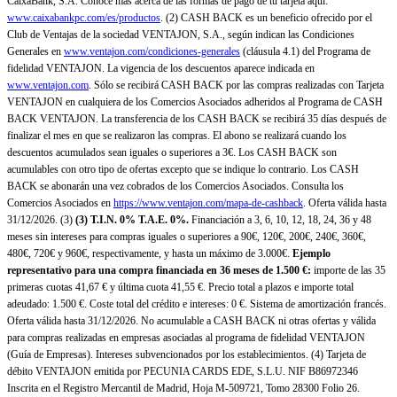
CaixaBank, S.A. Conoce más acerca de las formas de pago de tu tarjeta aquí:
www.caixabankpc.com/es/productos
. (2) CASH BACK es un beneficio ofrecido por el
Club de Ventajas de la sociedad VENTAJON, S.A., según indican las Condiciones
Generales en
www.ventajon.com/condiciones-generales
(cláusula 4.1) del Programa de
fidelidad VENTAJON. La vigencia de los descuentos aparece indicada en
www.ventajon.com
. Sólo se recibirá CASH BACK por las compras realizadas con Tarjeta
VENTAJON en cualquiera de los Comercios Asociados adheridos al Programa de CASH
BACK VENTAJON. La transferencia de los CASH BACK se recibirá 35 días después de
finalizar el mes en que se realizaron las compras. El abono se realizará cuando los
descuentos acumulados sean iguales o superiores a 3€. Los CASH BACK son
acumulables con otro tipo de ofertas excepto que se indique lo contrario. Los CASH
BACK se abonarán una vez cobrados de los Comercios Asociados. Consulta los
Comercios Asociados en
https://www.ventajon.com/mapa-de-cashback
. Oferta válida hasta
31/12/2026. (3)
(3)
T.I.N. 0% T.A.E. 0%.
Financiación a 3, 6, 10, 12, 18, 24, 36 y 48
meses sin intereses para compras iguales o superiores a 90€, 120€, 200€, 240€, 360€,
480€, 720€ y 960€, respectivamente, y hasta un máximo de 3.000€.
Ejemplo
representativo para una compra financiada en 36 meses de 1.500 €:
importe de las 35
primeras cuotas 41,67 € y última cuota 41,55 €. Precio total a plazos e importe total
adeudado: 1.500 €. Coste total del crédito e intereses: 0 €. Sistema de amortización francés.
Oferta válida hasta 31/12/2026. No acumulable a CASH BACK ni otras ofertas y válida
para compras realizadas en empresas asociadas al programa de fidelidad VENTAJON
(Guía de Empresas). Intereses subvencionados por los establecimientos. (4) Tarjeta de
débito VENTAJON emitida por PECUNIA CARDS EDE, S.L.U. NIF B86972346
Inscrita en el Registro Mercantil de Madrid, Hoja M-509721, Tomo 28300 Folio 26.