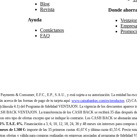
Blog
Revista
Donde ahorr
Ayuda
Ventajo
Empresa
Contáctanos
Promoci
FAQ
yments & Consumer, E.F.C., E.P., S.A.U., y está sujeta a su autorización. La entidad ha esco
 acerca de las formas de pago de tu tarjeta aquí:
www.caixabankpc.com/es/productos
. (2) C
(cláusula 4.1) del Programa de fidelidad VENTAJON. La vigencia de los descuentos aparece i
H BACK VENTAJON. La transferencia de los CASH BACK se recibirá 35 días después de finali
n otro tipo de ofertas excepto que se indique lo contrario. Los CASH BACK se abonarán una
 0% T.A.E. 0%.
Financiación a 3, 6, 10, 12, 18, 24, 36 y 48 meses sin intereses para compras
eses de 1.500 €:
importe de las 35 primeras cuotas 41,67 € y última cuota 41,55 €. Precio total
as ofertas y válida para compras realizadas en empresas asociadas al programa de fidelidad