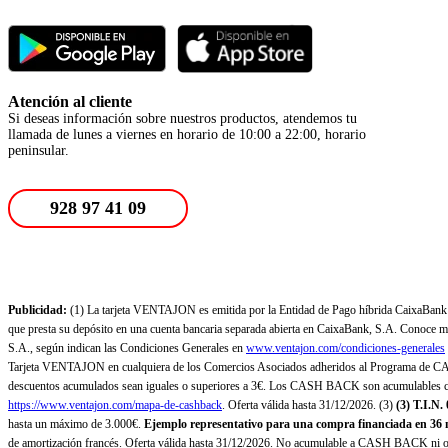
Atención al cliente
Si deseas información sobre nuestros productos, atendemos tu
llamada de lunes a viernes en horario de 10:00 a 22:00, horario
peninsular.
928 97 41 09
Publicidad:
(1) La tarjeta VENTAJON es emitida por la Entidad de Pago híbrida CaixaBank Pa
que presta su depósito en una cuenta bancaria separada abierta en CaixaBank, S.A. Conoce más
S.A., según indican las Condiciones Generales en
www.ventajon.com/condiciones-generales
Tarjeta VENTAJON en cualquiera de los Comercios Asociados adheridos al Programa de CAS
descuentos acumulados sean iguales o superiores a 3€. Los CASH BACK son acumulables co
https://www.ventajon.com/mapa-de-cashback
. Oferta válida hasta 31/12/2026. (3)
(3)
T.I.N.
hasta un máximo de 3.000€.
Ejemplo representativo para una compra financiada en 36 m
de amortización francés. Oferta válida hasta 31/12/2026. No acumulable a CASH BACK ni otr