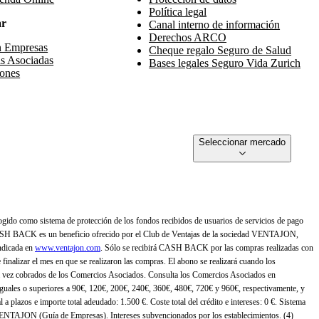
Política legal
ar
Canal interno de información
Derechos ARCO
n Empresas
Cheque regalo Seguro de Salud
s Asociadas
Bases legales Seguro Vida Zurich
ones
Seleccionar mercado
gido como sistema de protección de los fondos recibidos de usuarios de servicios de pago
ASH BACK es un beneficio ofrecido por el Club de Ventajas de la sociedad VENTAJON,
ndicada en
www.ventajon.com
. Sólo se recibirá CASH BACK por las compras realizadas con
zar el mes en que se realizaron las compras. El abono se realizará cuando los
 vez cobrados de los Comercios Asociados. Consulta los Comercios Asociados en
 iguales o superiores a 90€, 120€, 200€, 240€, 360€, 480€, 720€ y 960€, respectivamente, y
 a plazos e importe total adeudado: 1.500 €. Coste total del crédito e intereses: 0 €. Sistema
 VENTAJON (Guía de Empresas). Intereses subvencionados por los establecimientos. (4)