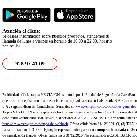
Atención al cliente
Si deseas información sobre nuestros productos, atendemos tu
llamada de lunes a viernes en horario de 10:00 a 22:00, horario
peninsular.
928 97 41 09
Publicidad:
(1) La tarjeta VENTAJON es emitida por la Entidad de Pago híbrida CaixaBank Pa
que presta su depósito en una cuenta bancaria separada abierta en CaixaBank, S.A. Conoce más
S.A., según indican las Condiciones Generales en
www.ventajon.com/condiciones-generales
Tarjeta VENTAJON en cualquiera de los Comercios Asociados adheridos al Programa de CAS
descuentos acumulados sean iguales o superiores a 3€. Los CASH BACK son acumulables co
https://www.ventajon.com/mapa-de-cashback
. Oferta válida hasta 31/12/2026. (3)
(3)
T.I.N.
hasta un máximo de 3.000€.
Ejemplo representativo para una compra financiada en 36 m
de amortización francés. Oferta válida hasta 31/12/2026. No acumulable a CASH BACK ni otr