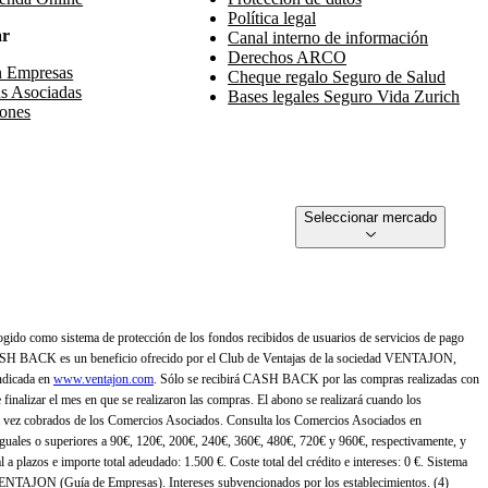
Política legal
ar
Canal interno de información
Derechos ARCO
n Empresas
Cheque regalo Seguro de Salud
s Asociadas
Bases legales Seguro Vida Zurich
ones
Seleccionar mercado
gido como sistema de protección de los fondos recibidos de usuarios de servicios de pago
ASH BACK es un beneficio ofrecido por el Club de Ventajas de la sociedad VENTAJON,
ndicada en
www.ventajon.com
. Sólo se recibirá CASH BACK por las compras realizadas con
zar el mes en que se realizaron las compras. El abono se realizará cuando los
 vez cobrados de los Comercios Asociados. Consulta los Comercios Asociados en
 iguales o superiores a 90€, 120€, 200€, 240€, 360€, 480€, 720€ y 960€, respectivamente, y
 a plazos e importe total adeudado: 1.500 €. Coste total del crédito e intereses: 0 €. Sistema
 VENTAJON (Guía de Empresas). Intereses subvencionados por los establecimientos. (4)