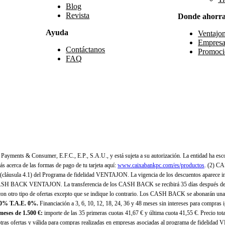
Blog
Revista
Donde ahorr
Ayuda
Ventajo
Empresa
Contáctanos
Promoci
FAQ
yments & Consumer, E.F.C., E.P., S.A.U., y está sujeta a su autorización. La entidad ha esco
 acerca de las formas de pago de tu tarjeta aquí:
www.caixabankpc.com/es/productos
. (2) C
(cláusula 4.1) del Programa de fidelidad VENTAJON. La vigencia de los descuentos aparece i
H BACK VENTAJON. La transferencia de los CASH BACK se recibirá 35 días después de finali
n otro tipo de ofertas excepto que se indique lo contrario. Los CASH BACK se abonarán una
 0% T.A.E. 0%.
Financiación a 3, 6, 10, 12, 18, 24, 36 y 48 meses sin intereses para compras
eses de 1.500 €:
importe de las 35 primeras cuotas 41,67 € y última cuota 41,55 €. Precio total
as ofertas y válida para compras realizadas en empresas asociadas al programa de fidelidad