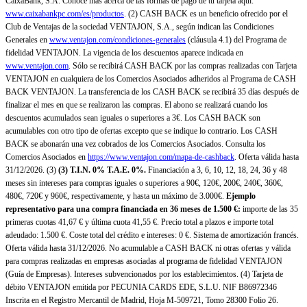
CaixaBank, S.A. Conoce más acerca de las formas de pago de tu tarjeta aquí:
www.caixabankpc.com/es/productos
. (2) CASH BACK es un beneficio ofrecido por el
Club de Ventajas de la sociedad VENTAJON, S.A., según indican las Condiciones
Generales en
www.ventajon.com/condiciones-generales
(cláusula 4.1) del Programa de
fidelidad VENTAJON. La vigencia de los descuentos aparece indicada en
www.ventajon.com
. Sólo se recibirá CASH BACK por las compras realizadas con Tarjeta
VENTAJON en cualquiera de los Comercios Asociados adheridos al Programa de CASH
BACK VENTAJON. La transferencia de los CASH BACK se recibirá 35 días después de
finalizar el mes en que se realizaron las compras. El abono se realizará cuando los
descuentos acumulados sean iguales o superiores a 3€. Los CASH BACK son
acumulables con otro tipo de ofertas excepto que se indique lo contrario. Los CASH
BACK se abonarán una vez cobrados de los Comercios Asociados. Consulta los
Comercios Asociados en
https://www.ventajon.com/mapa-de-cashback
. Oferta válida hasta
31/12/2026. (3)
(3)
T.I.N. 0% T.A.E. 0%.
Financiación a 3, 6, 10, 12, 18, 24, 36 y 48
meses sin intereses para compras iguales o superiores a 90€, 120€, 200€, 240€, 360€,
480€, 720€ y 960€, respectivamente, y hasta un máximo de 3.000€.
Ejemplo
representativo para una compra financiada en 36 meses de 1.500 €:
importe de las 35
primeras cuotas 41,67 € y última cuota 41,55 €. Precio total a plazos e importe total
adeudado: 1.500 €. Coste total del crédito e intereses: 0 €. Sistema de amortización francés.
Oferta válida hasta 31/12/2026. No acumulable a CASH BACK ni otras ofertas y válida
para compras realizadas en empresas asociadas al programa de fidelidad VENTAJON
(Guía de Empresas). Intereses subvencionados por los establecimientos. (4) Tarjeta de
débito VENTAJON emitida por PECUNIA CARDS EDE, S.L.U. NIF B86972346
Inscrita en el Registro Mercantil de Madrid, Hoja M-509721, Tomo 28300 Folio 26.