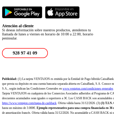
Atención al cliente
Si deseas información sobre nuestros productos, atendemos tu
llamada de lunes a viernes en horario de 10:00 a 22:00, horario
peninsular.
928 97 41 09
Publicidad:
(1) La tarjeta VENTAJON es emitida por la Entidad de Pago híbrida CaixaBank Pa
que presta su depósito en una cuenta bancaria separada abierta en CaixaBank, S.A. Conoce más
S.A., según indican las Condiciones Generales en
www.ventajon.com/condiciones-generales
Tarjeta VENTAJON en cualquiera de los Comercios Asociados adheridos al Programa de CAS
descuentos acumulados sean iguales o superiores a 3€. Los CASH BACK son acumulables co
https://www.ventajon.com/mapa-de-cashback
. Oferta válida hasta 31/12/2026. (3)
(3)
T.I.N.
hasta un máximo de 3.000€.
Ejemplo representativo para una compra financiada en 36 m
de amortización francés. Oferta válida hasta 31/12/2026. No acumulable a CASH BACK ni otr