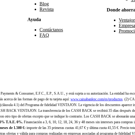
Blog
Revista
Donde ahorr
Ayuda
Ventajo
Empresa
Contáctanos
Promoci
FAQ
yments & Consumer, E.F.C., E.P., S.A.U., y está sujeta a su autorización. La entidad ha esco
 acerca de las formas de pago de tu tarjeta aquí:
www.caixabankpc.com/es/productos
. (2) C
(cláusula 4.1) del Programa de fidelidad VENTAJON. La vigencia de los descuentos aparece i
H BACK VENTAJON. La transferencia de los CASH BACK se recibirá 35 días después de finali
n otro tipo de ofertas excepto que se indique lo contrario. Los CASH BACK se abonarán una
 0% T.A.E. 0%.
Financiación a 3, 6, 10, 12, 18, 24, 36 y 48 meses sin intereses para compras
eses de 1.500 €:
importe de las 35 primeras cuotas 41,67 € y última cuota 41,55 €. Precio total
as ofertas y válida para compras realizadas en empresas asociadas al programa de fidelidad