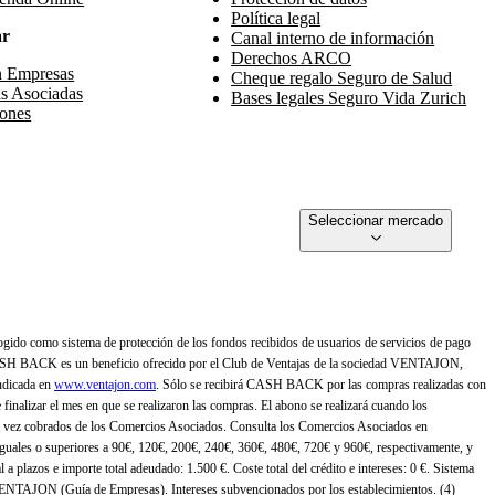
Política legal
ar
Canal interno de información
Derechos ARCO
n Empresas
Cheque regalo Seguro de Salud
s Asociadas
Bases legales Seguro Vida Zurich
ones
Seleccionar mercado
gido como sistema de protección de los fondos recibidos de usuarios de servicios de pago
ASH BACK es un beneficio ofrecido por el Club de Ventajas de la sociedad VENTAJON,
ndicada en
www.ventajon.com
. Sólo se recibirá CASH BACK por las compras realizadas con
zar el mes en que se realizaron las compras. El abono se realizará cuando los
 vez cobrados de los Comercios Asociados. Consulta los Comercios Asociados en
 iguales o superiores a 90€, 120€, 200€, 240€, 360€, 480€, 720€ y 960€, respectivamente, y
 a plazos e importe total adeudado: 1.500 €. Coste total del crédito e intereses: 0 €. Sistema
 VENTAJON (Guía de Empresas). Intereses subvencionados por los establecimientos. (4)