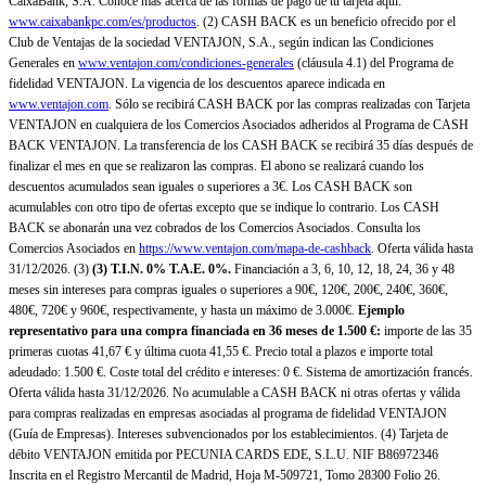
CaixaBank, S.A. Conoce más acerca de las formas de pago de tu tarjeta aquí:
www.caixabankpc.com/es/productos
. (2) CASH BACK es un beneficio ofrecido por el
Club de Ventajas de la sociedad VENTAJON, S.A., según indican las Condiciones
Generales en
www.ventajon.com/condiciones-generales
(cláusula 4.1) del Programa de
fidelidad VENTAJON. La vigencia de los descuentos aparece indicada en
www.ventajon.com
. Sólo se recibirá CASH BACK por las compras realizadas con Tarjeta
VENTAJON en cualquiera de los Comercios Asociados adheridos al Programa de CASH
BACK VENTAJON. La transferencia de los CASH BACK se recibirá 35 días después de
finalizar el mes en que se realizaron las compras. El abono se realizará cuando los
descuentos acumulados sean iguales o superiores a 3€. Los CASH BACK son
acumulables con otro tipo de ofertas excepto que se indique lo contrario. Los CASH
BACK se abonarán una vez cobrados de los Comercios Asociados. Consulta los
Comercios Asociados en
https://www.ventajon.com/mapa-de-cashback
. Oferta válida hasta
31/12/2026. (3)
(3)
T.I.N. 0% T.A.E. 0%.
Financiación a 3, 6, 10, 12, 18, 24, 36 y 48
meses sin intereses para compras iguales o superiores a 90€, 120€, 200€, 240€, 360€,
480€, 720€ y 960€, respectivamente, y hasta un máximo de 3.000€.
Ejemplo
representativo para una compra financiada en 36 meses de 1.500 €:
importe de las 35
primeras cuotas 41,67 € y última cuota 41,55 €. Precio total a plazos e importe total
adeudado: 1.500 €. Coste total del crédito e intereses: 0 €. Sistema de amortización francés.
Oferta válida hasta 31/12/2026. No acumulable a CASH BACK ni otras ofertas y válida
para compras realizadas en empresas asociadas al programa de fidelidad VENTAJON
(Guía de Empresas). Intereses subvencionados por los establecimientos. (4) Tarjeta de
débito VENTAJON emitida por PECUNIA CARDS EDE, S.L.U. NIF B86972346
Inscrita en el Registro Mercantil de Madrid, Hoja M-509721, Tomo 28300 Folio 26.