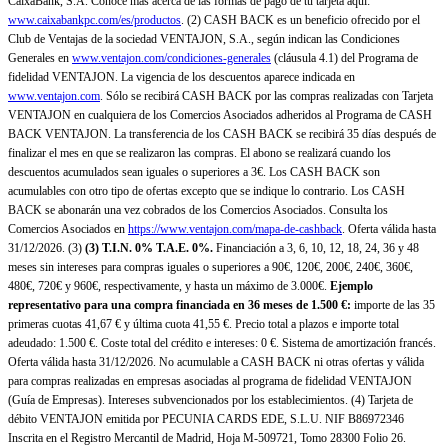
CaixaBank, S.A. Conoce más acerca de las formas de pago de tu tarjeta aquí:
www.caixabankpc.com/es/productos
. (2) CASH BACK es un beneficio ofrecido por el
Club de Ventajas de la sociedad VENTAJON, S.A., según indican las Condiciones
Generales en
www.ventajon.com/condiciones-generales
(cláusula 4.1) del Programa de
fidelidad VENTAJON. La vigencia de los descuentos aparece indicada en
www.ventajon.com
. Sólo se recibirá CASH BACK por las compras realizadas con Tarjeta
VENTAJON en cualquiera de los Comercios Asociados adheridos al Programa de CASH
BACK VENTAJON. La transferencia de los CASH BACK se recibirá 35 días después de
finalizar el mes en que se realizaron las compras. El abono se realizará cuando los
descuentos acumulados sean iguales o superiores a 3€. Los CASH BACK son
acumulables con otro tipo de ofertas excepto que se indique lo contrario. Los CASH
BACK se abonarán una vez cobrados de los Comercios Asociados. Consulta los
Comercios Asociados en
https://www.ventajon.com/mapa-de-cashback
. Oferta válida hasta
31/12/2026. (3)
(3)
T.I.N. 0% T.A.E. 0%.
Financiación a 3, 6, 10, 12, 18, 24, 36 y 48
meses sin intereses para compras iguales o superiores a 90€, 120€, 200€, 240€, 360€,
480€, 720€ y 960€, respectivamente, y hasta un máximo de 3.000€.
Ejemplo
representativo para una compra financiada en 36 meses de 1.500 €:
importe de las 35
primeras cuotas 41,67 € y última cuota 41,55 €. Precio total a plazos e importe total
adeudado: 1.500 €. Coste total del crédito e intereses: 0 €. Sistema de amortización francés.
Oferta válida hasta 31/12/2026. No acumulable a CASH BACK ni otras ofertas y válida
para compras realizadas en empresas asociadas al programa de fidelidad VENTAJON
(Guía de Empresas). Intereses subvencionados por los establecimientos. (4) Tarjeta de
débito VENTAJON emitida por PECUNIA CARDS EDE, S.L.U. NIF B86972346
Inscrita en el Registro Mercantil de Madrid, Hoja M-509721, Tomo 28300 Folio 26.