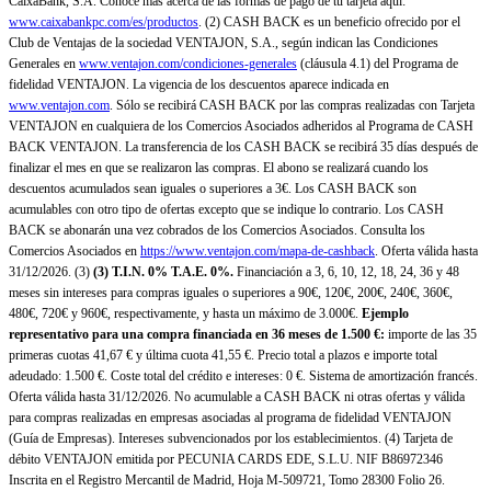
CaixaBank, S.A. Conoce más acerca de las formas de pago de tu tarjeta aquí:
www.caixabankpc.com/es/productos
. (2) CASH BACK es un beneficio ofrecido por el
Club de Ventajas de la sociedad VENTAJON, S.A., según indican las Condiciones
Generales en
www.ventajon.com/condiciones-generales
(cláusula 4.1) del Programa de
fidelidad VENTAJON. La vigencia de los descuentos aparece indicada en
www.ventajon.com
. Sólo se recibirá CASH BACK por las compras realizadas con Tarjeta
VENTAJON en cualquiera de los Comercios Asociados adheridos al Programa de CASH
BACK VENTAJON. La transferencia de los CASH BACK se recibirá 35 días después de
finalizar el mes en que se realizaron las compras. El abono se realizará cuando los
descuentos acumulados sean iguales o superiores a 3€. Los CASH BACK son
acumulables con otro tipo de ofertas excepto que se indique lo contrario. Los CASH
BACK se abonarán una vez cobrados de los Comercios Asociados. Consulta los
Comercios Asociados en
https://www.ventajon.com/mapa-de-cashback
. Oferta válida hasta
31/12/2026. (3)
(3)
T.I.N. 0% T.A.E. 0%.
Financiación a 3, 6, 10, 12, 18, 24, 36 y 48
meses sin intereses para compras iguales o superiores a 90€, 120€, 200€, 240€, 360€,
480€, 720€ y 960€, respectivamente, y hasta un máximo de 3.000€.
Ejemplo
representativo para una compra financiada en 36 meses de 1.500 €:
importe de las 35
primeras cuotas 41,67 € y última cuota 41,55 €. Precio total a plazos e importe total
adeudado: 1.500 €. Coste total del crédito e intereses: 0 €. Sistema de amortización francés.
Oferta válida hasta 31/12/2026. No acumulable a CASH BACK ni otras ofertas y válida
para compras realizadas en empresas asociadas al programa de fidelidad VENTAJON
(Guía de Empresas). Intereses subvencionados por los establecimientos. (4) Tarjeta de
débito VENTAJON emitida por PECUNIA CARDS EDE, S.L.U. NIF B86972346
Inscrita en el Registro Mercantil de Madrid, Hoja M-509721, Tomo 28300 Folio 26.