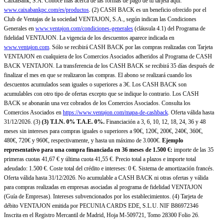
CaixaBank, S.A. Conoce más acerca de las formas de pago de tu tarjeta aquí:
www.caixabankpc.com/es/productos
. (2) CASH BACK es un beneficio ofrecido por el
Club de Ventajas de la sociedad VENTAJON, S.A., según indican las Condiciones
Generales en
www.ventajon.com/condiciones-generales
(cláusula 4.1) del Programa de
fidelidad VENTAJON. La vigencia de los descuentos aparece indicada en
www.ventajon.com
. Sólo se recibirá CASH BACK por las compras realizadas con Tarjeta
VENTAJON en cualquiera de los Comercios Asociados adheridos al Programa de CASH
BACK VENTAJON. La transferencia de los CASH BACK se recibirá 35 días después de
finalizar el mes en que se realizaron las compras. El abono se realizará cuando los
descuentos acumulados sean iguales o superiores a 3€. Los CASH BACK son
acumulables con otro tipo de ofertas excepto que se indique lo contrario. Los CASH
BACK se abonarán una vez cobrados de los Comercios Asociados. Consulta los
Comercios Asociados en
https://www.ventajon.com/mapa-de-cashback
. Oferta válida hasta
31/12/2026. (3)
(3)
T.I.N. 0% T.A.E. 0%.
Financiación a 3, 6, 10, 12, 18, 24, 36 y 48
meses sin intereses para compras iguales o superiores a 90€, 120€, 200€, 240€, 360€,
480€, 720€ y 960€, respectivamente, y hasta un máximo de 3.000€.
Ejemplo
representativo para una compra financiada en 36 meses de 1.500 €:
importe de las 35
primeras cuotas 41,67 € y última cuota 41,55 €. Precio total a plazos e importe total
adeudado: 1.500 €. Coste total del crédito e intereses: 0 €. Sistema de amortización francés.
Oferta válida hasta 31/12/2026. No acumulable a CASH BACK ni otras ofertas y válida
para compras realizadas en empresas asociadas al programa de fidelidad VENTAJON
(Guía de Empresas). Intereses subvencionados por los establecimientos. (4) Tarjeta de
débito VENTAJON emitida por PECUNIA CARDS EDE, S.L.U. NIF B86972346
Inscrita en el Registro Mercantil de Madrid, Hoja M-509721, Tomo 28300 Folio 26.