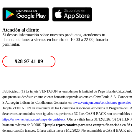
Atención al cliente
Si deseas información sobre nuestros productos, atendemos tu
llamada de lunes a viernes en horario de 10:00 a 22:00, horario
peninsular.
928 97 41 09
Publicidad:
(1) La tarjeta VENTAJON es emitida por la Entidad de Pago híbrida CaixaBank Pa
que presta su depósito en una cuenta bancaria separada abierta en CaixaBank, S.A. Conoce más
S.A., según indican las Condiciones Generales en
www.ventajon.com/condiciones-generales
Tarjeta VENTAJON en cualquiera de los Comercios Asociados adheridos al Programa de CAS
descuentos acumulados sean iguales o superiores a 3€. Los CASH BACK son acumulables co
https://www.ventajon.com/mapa-de-cashback
. Oferta válida hasta 31/12/2026. (3)
(3)
T.I.N.
hasta un máximo de 3.000€.
Ejemplo representativo para una compra financiada en 36 m
de amortización francés. Oferta válida hasta 31/12/2026. No acumulable a CASH BACK ni otr