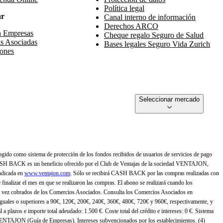
Política legal
ar
Canal interno de información
Derechos ARCO
n Empresas
Cheque regalo Seguro de Salud
s Asociadas
Bases legales Seguro Vida Zurich
ones
Seleccionar mercado
gido como sistema de protección de los fondos recibidos de usuarios de servicios de pago
ASH BACK es un beneficio ofrecido por el Club de Ventajas de la sociedad VENTAJON,
ndicada en
www.ventajon.com
. Sólo se recibirá CASH BACK por las compras realizadas con
zar el mes en que se realizaron las compras. El abono se realizará cuando los
 vez cobrados de los Comercios Asociados. Consulta los Comercios Asociados en
 iguales o superiores a 90€, 120€, 200€, 240€, 360€, 480€, 720€ y 960€, respectivamente, y
 a plazos e importe total adeudado: 1.500 €. Coste total del crédito e intereses: 0 €. Sistema
 VENTAJON (Guía de Empresas). Intereses subvencionados por los establecimientos. (4)