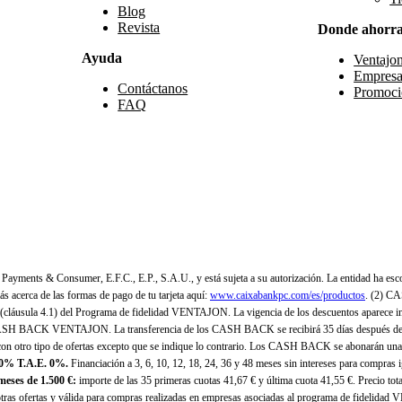
Blog
Revista
Donde ahorr
Ayuda
Ventajo
Empresa
Contáctanos
Promoci
FAQ
yments & Consumer, E.F.C., E.P., S.A.U., y está sujeta a su autorización. La entidad ha esco
 acerca de las formas de pago de tu tarjeta aquí:
www.caixabankpc.com/es/productos
. (2) C
(cláusula 4.1) del Programa de fidelidad VENTAJON. La vigencia de los descuentos aparece i
H BACK VENTAJON. La transferencia de los CASH BACK se recibirá 35 días después de finali
n otro tipo de ofertas excepto que se indique lo contrario. Los CASH BACK se abonarán una
 0% T.A.E. 0%.
Financiación a 3, 6, 10, 12, 18, 24, 36 y 48 meses sin intereses para compras
eses de 1.500 €:
importe de las 35 primeras cuotas 41,67 € y última cuota 41,55 €. Precio total
as ofertas y válida para compras realizadas en empresas asociadas al programa de fidelidad