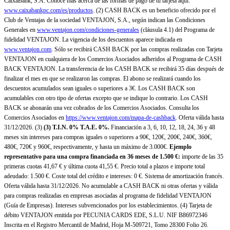
CaixaBank, S.A. Conoce más acerca de las formas de pago de tu tarjeta aquí:
www.caixabankpc.com/es/productos
. (2) CASH BACK es un beneficio ofrecido por el
Club de Ventajas de la sociedad VENTAJON, S.A., según indican las Condiciones
Generales en
www.ventajon.com/condiciones-generales
(cláusula 4.1) del Programa de
fidelidad VENTAJON. La vigencia de los descuentos aparece indicada en
www.ventajon.com
. Sólo se recibirá CASH BACK por las compras realizadas con Tarjeta
VENTAJON en cualquiera de los Comercios Asociados adheridos al Programa de CASH
BACK VENTAJON. La transferencia de los CASH BACK se recibirá 35 días después de
finalizar el mes en que se realizaron las compras. El abono se realizará cuando los
descuentos acumulados sean iguales o superiores a 3€. Los CASH BACK son
acumulables con otro tipo de ofertas excepto que se indique lo contrario. Los CASH
BACK se abonarán una vez cobrados de los Comercios Asociados. Consulta los
Comercios Asociados en
https://www.ventajon.com/mapa-de-cashback
. Oferta válida hasta
31/12/2026. (3)
(3)
T.I.N. 0% T.A.E. 0%.
Financiación a 3, 6, 10, 12, 18, 24, 36 y 48
meses sin intereses para compras iguales o superiores a 90€, 120€, 200€, 240€, 360€,
480€, 720€ y 960€, respectivamente, y hasta un máximo de 3.000€.
Ejemplo
representativo para una compra financiada en 36 meses de 1.500 €:
importe de las 35
primeras cuotas 41,67 € y última cuota 41,55 €. Precio total a plazos e importe total
adeudado: 1.500 €. Coste total del crédito e intereses: 0 €. Sistema de amortización francés.
Oferta válida hasta 31/12/2026. No acumulable a CASH BACK ni otras ofertas y válida
para compras realizadas en empresas asociadas al programa de fidelidad VENTAJON
(Guía de Empresas). Intereses subvencionados por los establecimientos. (4) Tarjeta de
débito VENTAJON emitida por PECUNIA CARDS EDE, S.L.U. NIF B86972346
Inscrita en el Registro Mercantil de Madrid, Hoja M-509721, Tomo 28300 Folio 26.