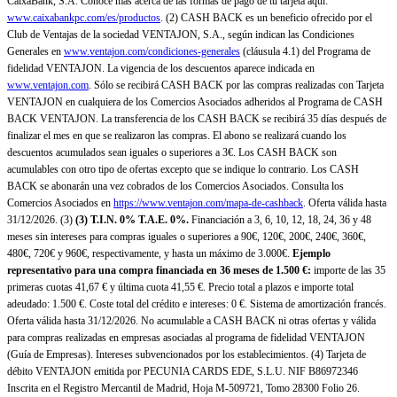
CaixaBank, S.A. Conoce más acerca de las formas de pago de tu tarjeta aquí:
www.caixabankpc.com/es/productos
. (2) CASH BACK es un beneficio ofrecido por el
Club de Ventajas de la sociedad VENTAJON, S.A., según indican las Condiciones
Generales en
www.ventajon.com/condiciones-generales
(cláusula 4.1) del Programa de
fidelidad VENTAJON. La vigencia de los descuentos aparece indicada en
www.ventajon.com
. Sólo se recibirá CASH BACK por las compras realizadas con Tarjeta
VENTAJON en cualquiera de los Comercios Asociados adheridos al Programa de CASH
BACK VENTAJON. La transferencia de los CASH BACK se recibirá 35 días después de
finalizar el mes en que se realizaron las compras. El abono se realizará cuando los
descuentos acumulados sean iguales o superiores a 3€. Los CASH BACK son
acumulables con otro tipo de ofertas excepto que se indique lo contrario. Los CASH
BACK se abonarán una vez cobrados de los Comercios Asociados. Consulta los
Comercios Asociados en
https://www.ventajon.com/mapa-de-cashback
. Oferta válida hasta
31/12/2026. (3)
(3)
T.I.N. 0% T.A.E. 0%.
Financiación a 3, 6, 10, 12, 18, 24, 36 y 48
meses sin intereses para compras iguales o superiores a 90€, 120€, 200€, 240€, 360€,
480€, 720€ y 960€, respectivamente, y hasta un máximo de 3.000€.
Ejemplo
representativo para una compra financiada en 36 meses de 1.500 €:
importe de las 35
primeras cuotas 41,67 € y última cuota 41,55 €. Precio total a plazos e importe total
adeudado: 1.500 €. Coste total del crédito e intereses: 0 €. Sistema de amortización francés.
Oferta válida hasta 31/12/2026. No acumulable a CASH BACK ni otras ofertas y válida
para compras realizadas en empresas asociadas al programa de fidelidad VENTAJON
(Guía de Empresas). Intereses subvencionados por los establecimientos. (4) Tarjeta de
débito VENTAJON emitida por PECUNIA CARDS EDE, S.L.U. NIF B86972346
Inscrita en el Registro Mercantil de Madrid, Hoja M-509721, Tomo 28300 Folio 26.