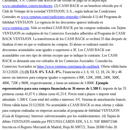
CaixaBank, S.A. Conoce más acerca de las formas de pago de tu tarjeta aquí:
www.caixabankpc.com/es/productos
. (2) CASH BACK es un beneficio ofrecido por el
Club de Ventajas de la sociedad VENTAJON, S.A., según indican las Condiciones
Generales en
www.ventajon.com/condiciones-generales
(cláusula 4.1) del Programa de
fidelidad VENTAJON. La vigencia de los descuentos aparece indicada en
www.ventajon.com
. Sólo se recibirá CASH BACK por las compras realizadas con Tarjeta
VENTAJON en cualquiera de los Comercios Asociados adheridos al Programa de CASH
BACK VENTAJON. La transferencia de los CASH BACK se recibirá 35 días después de
finalizar el mes en que se realizaron las compras. El abono se realizará cuando los
descuentos acumulados sean iguales o superiores a 3€. Los CASH BACK son
acumulables con otro tipo de ofertas excepto que se indique lo contrario. Los CASH
BACK se abonarán una vez cobrados de los Comercios Asociados. Consulta los
Comercios Asociados en
https://www.ventajon.com/mapa-de-cashback
. Oferta válida hasta
31/12/2026. (3)
(3)
T.I.N. 0% T.A.E. 0%.
Financiación a 3, 6, 10, 12, 18, 24, 36 y 48
meses sin intereses para compras iguales o superiores a 90€, 120€, 200€, 240€, 360€,
480€, 720€ y 960€, respectivamente, y hasta un máximo de 3.000€.
Ejemplo
representativo para una compra financiada en 36 meses de 1.500 €:
importe de las 35
primeras cuotas 41,67 € y última cuota 41,55 €. Precio total a plazos e importe total
adeudado: 1.500 €. Coste total del crédito e intereses: 0 €. Sistema de amortización francés.
Oferta válida hasta 31/12/2026. No acumulable a CASH BACK ni otras ofertas y válida
para compras realizadas en empresas asociadas al programa de fidelidad VENTAJON
(Guía de Empresas). Intereses subvencionados por los establecimientos. (4) Tarjeta de
débito VENTAJON emitida por PECUNIA CARDS EDE, S.L.U. NIF B86972346
Inscrita en el Registro Mercantil de Madrid, Hoja M-509721, Tomo 28300 Folio 26.