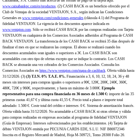
CaixaBank, S.A. Conoce más acerca de las formas de pago de tu tarjeta aquí:
www.caixabankpc.com/es/productos
. (2) CASH BACK es un beneficio ofrecido por el
Club de Ventajas de la sociedad VENTAJON, S.A., según indican las Condiciones
Generales en
www.ventajon.com/condiciones-generales
(cláusula 4.1) del Programa de
fidelidad VENTAJON. La vigencia de los descuentos aparece indicada en
www.ventajon.com
. Sólo se recibirá CASH BACK por las compras realizadas con Tarjeta
VENTAJON en cualquiera de los Comercios Asociados adheridos al Programa de CASH
BACK VENTAJON. La transferencia de los CASH BACK se recibirá 35 días después de
finalizar el mes en que se realizaron las compras. El abono se realizará cuando los
descuentos acumulados sean iguales o superiores a 3€. Los CASH BACK son
acumulables con otro tipo de ofertas excepto que se indique lo contrario. Los CASH
BACK se abonarán una vez cobrados de los Comercios Asociados. Consulta los
Comercios Asociados en
https://www.ventajon.com/mapa-de-cashback
. Oferta válida hasta
31/12/2026. (3)
(3)
T.I.N. 0% T.A.E. 0%.
Financiación a 3, 6, 10, 12, 18, 24, 36 y 48
meses sin intereses para compras iguales o superiores a 90€, 120€, 200€, 240€, 360€,
480€, 720€ y 960€, respectivamente, y hasta un máximo de 3.000€.
Ejemplo
representativo para una compra financiada en 36 meses de 1.500 €:
importe de las 35
primeras cuotas 41,67 € y última cuota 41,55 €. Precio total a plazos e importe total
adeudado: 1.500 €. Coste total del crédito e intereses: 0 €. Sistema de amortización francés.
Oferta válida hasta 31/12/2026. No acumulable a CASH BACK ni otras ofertas y válida
para compras realizadas en empresas asociadas al programa de fidelidad VENTAJON
(Guía de Empresas). Intereses subvencionados por los establecimientos. (4) Tarjeta de
débito VENTAJON emitida por PECUNIA CARDS EDE, S.L.U. NIF B86972346
Inscrita en el Registro Mercantil de Madrid, Hoja M-509721, Tomo 28300 Folio 26.