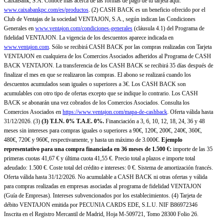
CaixaBank, S.A. Conoce más acerca de las formas de pago de tu tarjeta aquí:
www.caixabankpc.com/es/productos
. (2) CASH BACK es un beneficio ofrecido por el
Club de Ventajas de la sociedad VENTAJON, S.A., según indican las Condiciones
Generales en
www.ventajon.com/condiciones-generales
(cláusula 4.1) del Programa de
fidelidad VENTAJON. La vigencia de los descuentos aparece indicada en
www.ventajon.com
. Sólo se recibirá CASH BACK por las compras realizadas con Tarjeta
VENTAJON en cualquiera de los Comercios Asociados adheridos al Programa de CASH
BACK VENTAJON. La transferencia de los CASH BACK se recibirá 35 días después de
finalizar el mes en que se realizaron las compras. El abono se realizará cuando los
descuentos acumulados sean iguales o superiores a 3€. Los CASH BACK son
acumulables con otro tipo de ofertas excepto que se indique lo contrario. Los CASH
BACK se abonarán una vez cobrados de los Comercios Asociados. Consulta los
Comercios Asociados en
https://www.ventajon.com/mapa-de-cashback
. Oferta válida hasta
31/12/2026. (3)
(3)
T.I.N. 0% T.A.E. 0%.
Financiación a 3, 6, 10, 12, 18, 24, 36 y 48
meses sin intereses para compras iguales o superiores a 90€, 120€, 200€, 240€, 360€,
480€, 720€ y 960€, respectivamente, y hasta un máximo de 3.000€.
Ejemplo
representativo para una compra financiada en 36 meses de 1.500 €:
importe de las 35
primeras cuotas 41,67 € y última cuota 41,55 €. Precio total a plazos e importe total
adeudado: 1.500 €. Coste total del crédito e intereses: 0 €. Sistema de amortización francés.
Oferta válida hasta 31/12/2026. No acumulable a CASH BACK ni otras ofertas y válida
para compras realizadas en empresas asociadas al programa de fidelidad VENTAJON
(Guía de Empresas). Intereses subvencionados por los establecimientos. (4) Tarjeta de
débito VENTAJON emitida por PECUNIA CARDS EDE, S.L.U. NIF B86972346
Inscrita en el Registro Mercantil de Madrid, Hoja M-509721, Tomo 28300 Folio 26.