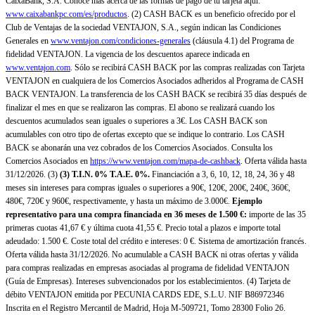
CaixaBank, S.A. Conoce más acerca de las formas de pago de tu tarjeta aquí:
www.caixabankpc.com/es/productos
. (2) CASH BACK es un beneficio ofrecido por el
Club de Ventajas de la sociedad VENTAJON, S.A., según indican las Condiciones
Generales en
www.ventajon.com/condiciones-generales
(cláusula 4.1) del Programa de
fidelidad VENTAJON. La vigencia de los descuentos aparece indicada en
www.ventajon.com
. Sólo se recibirá CASH BACK por las compras realizadas con Tarjeta
VENTAJON en cualquiera de los Comercios Asociados adheridos al Programa de CASH
BACK VENTAJON. La transferencia de los CASH BACK se recibirá 35 días después de
finalizar el mes en que se realizaron las compras. El abono se realizará cuando los
descuentos acumulados sean iguales o superiores a 3€. Los CASH BACK son
acumulables con otro tipo de ofertas excepto que se indique lo contrario. Los CASH
BACK se abonarán una vez cobrados de los Comercios Asociados. Consulta los
Comercios Asociados en
https://www.ventajon.com/mapa-de-cashback
. Oferta válida hasta
31/12/2026. (3)
(3)
T.I.N. 0% T.A.E. 0%.
Financiación a 3, 6, 10, 12, 18, 24, 36 y 48
meses sin intereses para compras iguales o superiores a 90€, 120€, 200€, 240€, 360€,
480€, 720€ y 960€, respectivamente, y hasta un máximo de 3.000€.
Ejemplo
representativo para una compra financiada en 36 meses de 1.500 €:
importe de las 35
primeras cuotas 41,67 € y última cuota 41,55 €. Precio total a plazos e importe total
adeudado: 1.500 €. Coste total del crédito e intereses: 0 €. Sistema de amortización francés.
Oferta válida hasta 31/12/2026. No acumulable a CASH BACK ni otras ofertas y válida
para compras realizadas en empresas asociadas al programa de fidelidad VENTAJON
(Guía de Empresas). Intereses subvencionados por los establecimientos. (4) Tarjeta de
débito VENTAJON emitida por PECUNIA CARDS EDE, S.L.U. NIF B86972346
Inscrita en el Registro Mercantil de Madrid, Hoja M-509721, Tomo 28300 Folio 26.