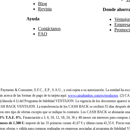
Blog
Revista
Donde ahorr
Ayuda
Ventajo
Empresa
Contáctanos
Promoci
FAQ
yments & Consumer, E.F.C., E.P., S.A.U., y está sujeta a su autorización. La entidad ha esco
 acerca de las formas de pago de tu tarjeta aquí:
www.caixabankpc.com/es/productos
. (2) C
(cláusula 4.1) del Programa de fidelidad VENTAJON. La vigencia de los descuentos aparece i
H BACK VENTAJON. La transferencia de los CASH BACK se recibirá 35 días después de finali
n otro tipo de ofertas excepto que se indique lo contrario. Los CASH BACK se abonarán una
 0% T.A.E. 0%.
Financiación a 3, 6, 10, 12, 18, 24, 36 y 48 meses sin intereses para compras
eses de 1.500 €:
importe de las 35 primeras cuotas 41,67 € y última cuota 41,55 €. Precio total
as ofertas y válida para compras realizadas en empresas asociadas al programa de fidelidad