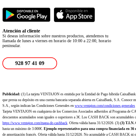
Atención al cliente
Si deseas información sobre nuestros productos, atendemos tu
llamada de lunes a viernes en horario de 10:00 a 22:00, horario
peninsular.
928 97 41 09
Publicidad:
(1) La tarjeta VENTAJON es emitida por la Entidad de Pago híbrida CaixaBank Pa
que presta su depósito en una cuenta bancaria separada abierta en CaixaBank, S.A. Conoce más
S.A., según indican las Condiciones Generales en
www.ventajon.com/condiciones-generales
Tarjeta VENTAJON en cualquiera de los Comercios Asociados adheridos al Programa de CAS
descuentos acumulados sean iguales o superiores a 3€. Los CASH BACK son acumulables co
https://www.ventajon.com/mapa-de-cashback
. Oferta válida hasta 31/12/2026. (3)
(3)
T.I.N.
hasta un máximo de 3.000€.
Ejemplo representativo para una compra financiada en 36 m
de amortización francés. Oferta válida hasta 31/12/2026. No acumulable a CASH BACK ni otr