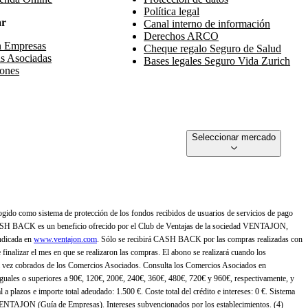
Política legal
ar
Canal interno de información
Derechos ARCO
n Empresas
Cheque regalo Seguro de Salud
s Asociadas
Bases legales Seguro Vida Zurich
ones
Seleccionar mercado
gido como sistema de protección de los fondos recibidos de usuarios de servicios de pago
ASH BACK es un beneficio ofrecido por el Club de Ventajas de la sociedad VENTAJON,
ndicada en
www.ventajon.com
. Sólo se recibirá CASH BACK por las compras realizadas con
zar el mes en que se realizaron las compras. El abono se realizará cuando los
 vez cobrados de los Comercios Asociados. Consulta los Comercios Asociados en
 iguales o superiores a 90€, 120€, 200€, 240€, 360€, 480€, 720€ y 960€, respectivamente, y
 a plazos e importe total adeudado: 1.500 €. Coste total del crédito e intereses: 0 €. Sistema
 VENTAJON (Guía de Empresas). Intereses subvencionados por los establecimientos. (4)