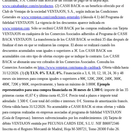
CaixaBank, S.A. Conoce más acerca de las formas de pago de tu tarjeta aquí:
www.caixabankpc.com/es/productos
. (2) CASH BACK es un beneficio ofrecido por el
Club de Ventajas de la sociedad VENTAJON, S.A., según indican las Condiciones
Generales en
www.ventajon.com/condiciones-generales
(cláusula 4.1) del Programa de
fidelidad VENTAJON. La vigencia de los descuentos aparece indicada en
www.ventajon.com
. Sólo se recibirá CASH BACK por las compras realizadas con Tarjeta
VENTAJON en cualquiera de los Comercios Asociados adheridos al Programa de CASH
BACK VENTAJON. La transferencia de los CASH BACK se recibirá 35 días después de
finalizar el mes en que se realizaron las compras. El abono se realizará cuando los
descuentos acumulados sean iguales o superiores a 3€. Los CASH BACK son
acumulables con otro tipo de ofertas excepto que se indique lo contrario. Los CASH
BACK se abonarán una vez cobrados de los Comercios Asociados. Consulta los
Comercios Asociados en
https://www.ventajon.com/mapa-de-cashback
. Oferta válida hasta
31/12/2026. (3)
(3)
T.I.N. 0% T.A.E. 0%.
Financiación a 3, 6, 10, 12, 18, 24, 36 y 48
meses sin intereses para compras iguales o superiores a 90€, 120€, 200€, 240€, 360€,
480€, 720€ y 960€, respectivamente, y hasta un máximo de 3.000€.
Ejemplo
representativo para una compra financiada en 36 meses de 1.500 €:
importe de las 35
primeras cuotas 41,67 € y última cuota 41,55 €. Precio total a plazos e importe total
adeudado: 1.500 €. Coste total del crédito e intereses: 0 €. Sistema de amortización francés.
Oferta válida hasta 31/12/2026. No acumulable a CASH BACK ni otras ofertas y válida
para compras realizadas en empresas asociadas al programa de fidelidad VENTAJON
(Guía de Empresas). Intereses subvencionados por los establecimientos. (4) Tarjeta de
débito VENTAJON emitida por PECUNIA CARDS EDE, S.L.U. NIF B86972346
Inscrita en el Registro Mercantil de Madrid, Hoja M-509721, Tomo 28300 Folio 26.