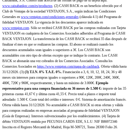
CaixaBank, S.A. Conoce más acerca de las formas de pago de tu tarjeta aquí:
www.caixabankpc.com/es/productos
. (2) CASH BACK es un beneficio ofrecido por el
Club de Ventajas de la sociedad VENTAJON, S.A., según indican las Condiciones
Generales en
www.ventajon.com/condiciones-generales
(cláusula 4.1) del Programa de
fidelidad VENTAJON. La vigencia de los descuentos aparece indicada en
www.ventajon.com
. Sólo se recibirá CASH BACK por las compras realizadas con Tarjeta
VENTAJON en cualquiera de los Comercios Asociados adheridos al Programa de CASH
BACK VENTAJON. La transferencia de los CASH BACK se recibirá 35 días después de
finalizar el mes en que se realizaron las compras. El abono se realizará cuando los
descuentos acumulados sean iguales o superiores a 3€. Los CASH BACK son
acumulables con otro tipo de ofertas excepto que se indique lo contrario. Los CASH
BACK se abonarán una vez cobrados de los Comercios Asociados. Consulta los
Comercios Asociados en
https://www.ventajon.com/mapa-de-cashback
. Oferta válida hasta
31/12/2026. (3)
(3)
T.I.N. 0% T.A.E. 0%.
Financiación a 3, 6, 10, 12, 18, 24, 36 y 48
meses sin intereses para compras iguales o superiores a 90€, 120€, 200€, 240€, 360€,
480€, 720€ y 960€, respectivamente, y hasta un máximo de 3.000€.
Ejemplo
representativo para una compra financiada en 36 meses de 1.500 €:
importe de las 35
primeras cuotas 41,67 € y última cuota 41,55 €. Precio total a plazos e importe total
adeudado: 1.500 €. Coste total del crédito e intereses: 0 €. Sistema de amortización francés.
Oferta válida hasta 31/12/2026. No acumulable a CASH BACK ni otras ofertas y válida
para compras realizadas en empresas asociadas al programa de fidelidad VENTAJON
(Guía de Empresas). Intereses subvencionados por los establecimientos. (4) Tarjeta de
débito VENTAJON emitida por PECUNIA CARDS EDE, S.L.U. NIF B86972346
Inscrita en el Registro Mercantil de Madrid, Hoja M-509721, Tomo 28300 Folio 26.