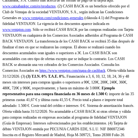
CaixaBank, S.A. Conoce más acerca de las formas de pago de tu tarjeta aquí:
www.caixabankpc.com/es/productos
. (2) CASH BACK es un beneficio ofrecido por el
Club de Ventajas de la sociedad VENTAJON, S.A., según indican las Condiciones
Generales en
www.ventajon.com/condiciones-generales
(cláusula 4.1) del Programa de
fidelidad VENTAJON. La vigencia de los descuentos aparece indicada en
www.ventajon.com
. Sólo se recibirá CASH BACK por las compras realizadas con Tarjeta
VENTAJON en cualquiera de los Comercios Asociados adheridos al Programa de CASH
BACK VENTAJON. La transferencia de los CASH BACK se recibirá 35 días después de
finalizar el mes en que se realizaron las compras. El abono se realizará cuando los
descuentos acumulados sean iguales o superiores a 3€. Los CASH BACK son
acumulables con otro tipo de ofertas excepto que se indique lo contrario. Los CASH
BACK se abonarán una vez cobrados de los Comercios Asociados. Consulta los
Comercios Asociados en
https://www.ventajon.com/mapa-de-cashback
. Oferta válida hasta
31/12/2026. (3)
(3)
T.I.N. 0% T.A.E. 0%.
Financiación a 3, 6, 10, 12, 18, 24, 36 y 48
meses sin intereses para compras iguales o superiores a 90€, 120€, 200€, 240€, 360€,
480€, 720€ y 960€, respectivamente, y hasta un máximo de 3.000€.
Ejemplo
representativo para una compra financiada en 36 meses de 1.500 €:
importe de las 35
primeras cuotas 41,67 € y última cuota 41,55 €. Precio total a plazos e importe total
adeudado: 1.500 €. Coste total del crédito e intereses: 0 €. Sistema de amortización francés.
Oferta válida hasta 31/12/2026. No acumulable a CASH BACK ni otras ofertas y válida
para compras realizadas en empresas asociadas al programa de fidelidad VENTAJON
(Guía de Empresas). Intereses subvencionados por los establecimientos. (4) Tarjeta de
débito VENTAJON emitida por PECUNIA CARDS EDE, S.L.U. NIF B86972346
Inscrita en el Registro Mercantil de Madrid, Hoja M-509721, Tomo 28300 Folio 26.