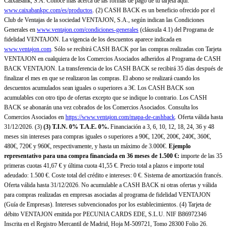
CaixaBank, S.A. Conoce más acerca de las formas de pago de tu tarjeta aquí:
www.caixabankpc.com/es/productos
. (2) CASH BACK es un beneficio ofrecido por el
Club de Ventajas de la sociedad VENTAJON, S.A., según indican las Condiciones
Generales en
www.ventajon.com/condiciones-generales
(cláusula 4.1) del Programa de
fidelidad VENTAJON. La vigencia de los descuentos aparece indicada en
www.ventajon.com
. Sólo se recibirá CASH BACK por las compras realizadas con Tarjeta
VENTAJON en cualquiera de los Comercios Asociados adheridos al Programa de CASH
BACK VENTAJON. La transferencia de los CASH BACK se recibirá 35 días después de
finalizar el mes en que se realizaron las compras. El abono se realizará cuando los
descuentos acumulados sean iguales o superiores a 3€. Los CASH BACK son
acumulables con otro tipo de ofertas excepto que se indique lo contrario. Los CASH
BACK se abonarán una vez cobrados de los Comercios Asociados. Consulta los
Comercios Asociados en
https://www.ventajon.com/mapa-de-cashback
. Oferta válida hasta
31/12/2026. (3)
(3)
T.I.N. 0% T.A.E. 0%.
Financiación a 3, 6, 10, 12, 18, 24, 36 y 48
meses sin intereses para compras iguales o superiores a 90€, 120€, 200€, 240€, 360€,
480€, 720€ y 960€, respectivamente, y hasta un máximo de 3.000€.
Ejemplo
representativo para una compra financiada en 36 meses de 1.500 €:
importe de las 35
primeras cuotas 41,67 € y última cuota 41,55 €. Precio total a plazos e importe total
adeudado: 1.500 €. Coste total del crédito e intereses: 0 €. Sistema de amortización francés.
Oferta válida hasta 31/12/2026. No acumulable a CASH BACK ni otras ofertas y válida
para compras realizadas en empresas asociadas al programa de fidelidad VENTAJON
(Guía de Empresas). Intereses subvencionados por los establecimientos. (4) Tarjeta de
débito VENTAJON emitida por PECUNIA CARDS EDE, S.L.U. NIF B86972346
Inscrita en el Registro Mercantil de Madrid, Hoja M-509721, Tomo 28300 Folio 26.