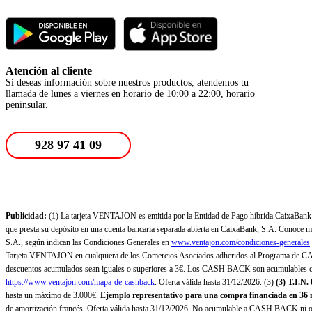
Atención al cliente
Si deseas información sobre nuestros productos, atendemos tu
llamada de lunes a viernes en horario de 10:00 a 22:00, horario
peninsular.
928 97 41 09
Publicidad:
(1) La tarjeta VENTAJON es emitida por la Entidad de Pago híbrida CaixaBank Pa
que presta su depósito en una cuenta bancaria separada abierta en CaixaBank, S.A. Conoce más
S.A., según indican las Condiciones Generales en
www.ventajon.com/condiciones-generales
Tarjeta VENTAJON en cualquiera de los Comercios Asociados adheridos al Programa de CAS
descuentos acumulados sean iguales o superiores a 3€. Los CASH BACK son acumulables co
https://www.ventajon.com/mapa-de-cashback
. Oferta válida hasta 31/12/2026. (3)
(3)
T.I.N.
hasta un máximo de 3.000€.
Ejemplo representativo para una compra financiada en 36 m
de amortización francés. Oferta válida hasta 31/12/2026. No acumulable a CASH BACK ni otr