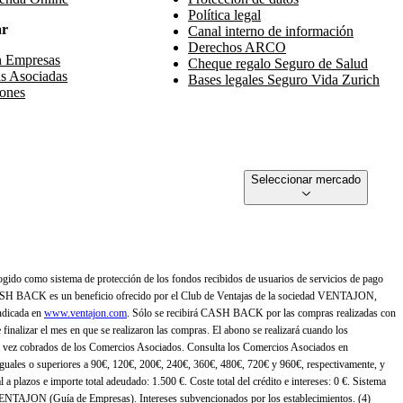
Política legal
ar
Canal interno de información
Derechos ARCO
n Empresas
Cheque regalo Seguro de Salud
s Asociadas
Bases legales Seguro Vida Zurich
ones
Seleccionar mercado
gido como sistema de protección de los fondos recibidos de usuarios de servicios de pago
ASH BACK es un beneficio ofrecido por el Club de Ventajas de la sociedad VENTAJON,
ndicada en
www.ventajon.com
. Sólo se recibirá CASH BACK por las compras realizadas con
zar el mes en que se realizaron las compras. El abono se realizará cuando los
 vez cobrados de los Comercios Asociados. Consulta los Comercios Asociados en
 iguales o superiores a 90€, 120€, 200€, 240€, 360€, 480€, 720€ y 960€, respectivamente, y
 a plazos e importe total adeudado: 1.500 €. Coste total del crédito e intereses: 0 €. Sistema
 VENTAJON (Guía de Empresas). Intereses subvencionados por los establecimientos. (4)