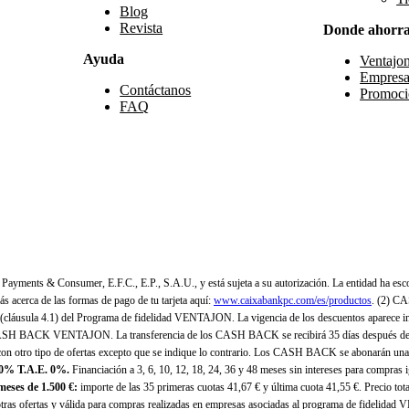
Blog
Revista
Donde ahorr
Ayuda
Ventajo
Empresa
Contáctanos
Promoci
FAQ
yments & Consumer, E.F.C., E.P., S.A.U., y está sujeta a su autorización. La entidad ha esco
 acerca de las formas de pago de tu tarjeta aquí:
www.caixabankpc.com/es/productos
. (2) C
(cláusula 4.1) del Programa de fidelidad VENTAJON. La vigencia de los descuentos aparece i
H BACK VENTAJON. La transferencia de los CASH BACK se recibirá 35 días después de finali
n otro tipo de ofertas excepto que se indique lo contrario. Los CASH BACK se abonarán una
 0% T.A.E. 0%.
Financiación a 3, 6, 10, 12, 18, 24, 36 y 48 meses sin intereses para compras
eses de 1.500 €:
importe de las 35 primeras cuotas 41,67 € y última cuota 41,55 €. Precio total
as ofertas y válida para compras realizadas en empresas asociadas al programa de fidelidad