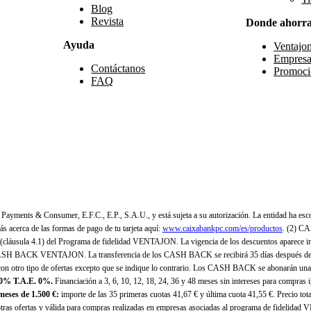
Blog
Revista
Donde ahorr
Ayuda
Ventajo
Empresa
Contáctanos
Promoci
FAQ
yments & Consumer, E.F.C., E.P., S.A.U., y está sujeta a su autorización. La entidad ha esco
 acerca de las formas de pago de tu tarjeta aquí:
www.caixabankpc.com/es/productos
. (2) C
(cláusula 4.1) del Programa de fidelidad VENTAJON. La vigencia de los descuentos aparece i
H BACK VENTAJON. La transferencia de los CASH BACK se recibirá 35 días después de finali
n otro tipo de ofertas excepto que se indique lo contrario. Los CASH BACK se abonarán una
 0% T.A.E. 0%.
Financiación a 3, 6, 10, 12, 18, 24, 36 y 48 meses sin intereses para compras
eses de 1.500 €:
importe de las 35 primeras cuotas 41,67 € y última cuota 41,55 €. Precio total
as ofertas y válida para compras realizadas en empresas asociadas al programa de fidelidad