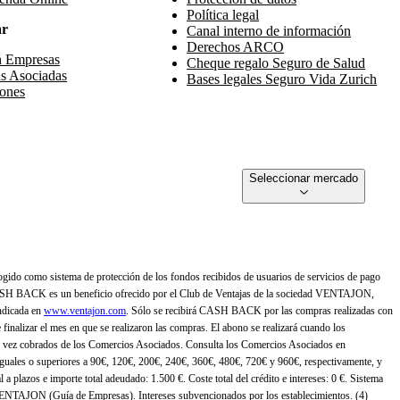
Política legal
ar
Canal interno de información
Derechos ARCO
n Empresas
Cheque regalo Seguro de Salud
s Asociadas
Bases legales Seguro Vida Zurich
ones
Seleccionar mercado
gido como sistema de protección de los fondos recibidos de usuarios de servicios de pago
ASH BACK es un beneficio ofrecido por el Club de Ventajas de la sociedad VENTAJON,
ndicada en
www.ventajon.com
. Sólo se recibirá CASH BACK por las compras realizadas con
zar el mes en que se realizaron las compras. El abono se realizará cuando los
 vez cobrados de los Comercios Asociados. Consulta los Comercios Asociados en
 iguales o superiores a 90€, 120€, 200€, 240€, 360€, 480€, 720€ y 960€, respectivamente, y
 a plazos e importe total adeudado: 1.500 €. Coste total del crédito e intereses: 0 €. Sistema
 VENTAJON (Guía de Empresas). Intereses subvencionados por los establecimientos. (4)