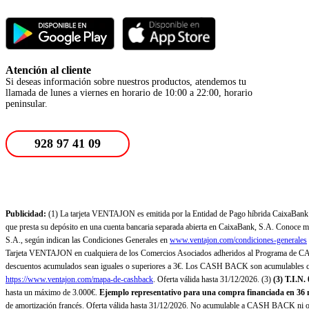
Atención al cliente
Si deseas información sobre nuestros productos, atendemos tu
llamada de lunes a viernes en horario de 10:00 a 22:00, horario
peninsular.
928 97 41 09
Publicidad:
(1) La tarjeta VENTAJON es emitida por la Entidad de Pago híbrida CaixaBank Pa
que presta su depósito en una cuenta bancaria separada abierta en CaixaBank, S.A. Conoce más
S.A., según indican las Condiciones Generales en
www.ventajon.com/condiciones-generales
Tarjeta VENTAJON en cualquiera de los Comercios Asociados adheridos al Programa de CAS
descuentos acumulados sean iguales o superiores a 3€. Los CASH BACK son acumulables co
https://www.ventajon.com/mapa-de-cashback
. Oferta válida hasta 31/12/2026. (3)
(3)
T.I.N.
hasta un máximo de 3.000€.
Ejemplo representativo para una compra financiada en 36 m
de amortización francés. Oferta válida hasta 31/12/2026. No acumulable a CASH BACK ni otr