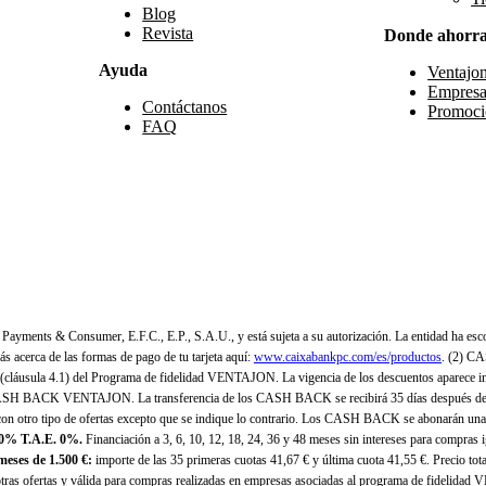
Blog
Revista
Donde ahorr
Ayuda
Ventajo
Empresa
Contáctanos
Promoci
FAQ
yments & Consumer, E.F.C., E.P., S.A.U., y está sujeta a su autorización. La entidad ha esco
 acerca de las formas de pago de tu tarjeta aquí:
www.caixabankpc.com/es/productos
. (2) C
(cláusula 4.1) del Programa de fidelidad VENTAJON. La vigencia de los descuentos aparece i
H BACK VENTAJON. La transferencia de los CASH BACK se recibirá 35 días después de finali
n otro tipo de ofertas excepto que se indique lo contrario. Los CASH BACK se abonarán una
 0% T.A.E. 0%.
Financiación a 3, 6, 10, 12, 18, 24, 36 y 48 meses sin intereses para compras
eses de 1.500 €:
importe de las 35 primeras cuotas 41,67 € y última cuota 41,55 €. Precio total
as ofertas y válida para compras realizadas en empresas asociadas al programa de fidelidad