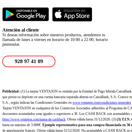
Atención al cliente
Si deseas información sobre nuestros productos, atendemos tu
llamada de lunes a viernes en horario de 10:00 a 22:00, horario
peninsular.
928 97 41 09
Publicidad:
(1) La tarjeta VENTAJON es emitida por la Entidad de Pago híbrida CaixaBank Pa
que presta su depósito en una cuenta bancaria separada abierta en CaixaBank, S.A. Conoce más
S.A., según indican las Condiciones Generales en
www.ventajon.com/condiciones-generales
Tarjeta VENTAJON en cualquiera de los Comercios Asociados adheridos al Programa de CAS
descuentos acumulados sean iguales o superiores a 3€. Los CASH BACK son acumulables co
https://www.ventajon.com/mapa-de-cashback
. Oferta válida hasta 31/12/2026. (3)
(3)
T.I.N.
hasta un máximo de 3.000€.
Ejemplo representativo para una compra financiada en 36 m
de amortización francés. Oferta válida hasta 31/12/2026. No acumulable a CASH BACK ni otr