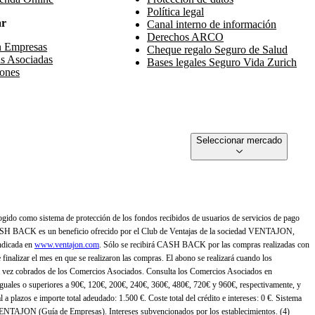
Política legal
ar
Canal interno de información
Derechos ARCO
n Empresas
Cheque regalo Seguro de Salud
s Asociadas
Bases legales Seguro Vida Zurich
ones
Seleccionar mercado
gido como sistema de protección de los fondos recibidos de usuarios de servicios de pago
ASH BACK es un beneficio ofrecido por el Club de Ventajas de la sociedad VENTAJON,
ndicada en
www.ventajon.com
. Sólo se recibirá CASH BACK por las compras realizadas con
zar el mes en que se realizaron las compras. El abono se realizará cuando los
 vez cobrados de los Comercios Asociados. Consulta los Comercios Asociados en
 iguales o superiores a 90€, 120€, 200€, 240€, 360€, 480€, 720€ y 960€, respectivamente, y
 a plazos e importe total adeudado: 1.500 €. Coste total del crédito e intereses: 0 €. Sistema
 VENTAJON (Guía de Empresas). Intereses subvencionados por los establecimientos. (4)