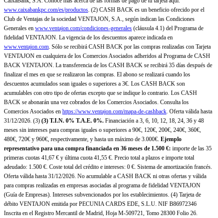
CaixaBank, S.A. Conoce más acerca de las formas de pago de tu tarjeta aquí:
www.caixabankpc.com/es/productos
. (2) CASH BACK es un beneficio ofrecido por el
Club de Ventajas de la sociedad VENTAJON, S.A., según indican las Condiciones
Generales en
www.ventajon.com/condiciones-generales
(cláusula 4.1) del Programa de
fidelidad VENTAJON. La vigencia de los descuentos aparece indicada en
www.ventajon.com
. Sólo se recibirá CASH BACK por las compras realizadas con Tarjeta
VENTAJON en cualquiera de los Comercios Asociados adheridos al Programa de CASH
BACK VENTAJON. La transferencia de los CASH BACK se recibirá 35 días después de
finalizar el mes en que se realizaron las compras. El abono se realizará cuando los
descuentos acumulados sean iguales o superiores a 3€. Los CASH BACK son
acumulables con otro tipo de ofertas excepto que se indique lo contrario. Los CASH
BACK se abonarán una vez cobrados de los Comercios Asociados. Consulta los
Comercios Asociados en
https://www.ventajon.com/mapa-de-cashback
. Oferta válida hasta
31/12/2026. (3)
(3)
T.I.N. 0% T.A.E. 0%.
Financiación a 3, 6, 10, 12, 18, 24, 36 y 48
meses sin intereses para compras iguales o superiores a 90€, 120€, 200€, 240€, 360€,
480€, 720€ y 960€, respectivamente, y hasta un máximo de 3.000€.
Ejemplo
representativo para una compra financiada en 36 meses de 1.500 €:
importe de las 35
primeras cuotas 41,67 € y última cuota 41,55 €. Precio total a plazos e importe total
adeudado: 1.500 €. Coste total del crédito e intereses: 0 €. Sistema de amortización francés.
Oferta válida hasta 31/12/2026. No acumulable a CASH BACK ni otras ofertas y válida
para compras realizadas en empresas asociadas al programa de fidelidad VENTAJON
(Guía de Empresas). Intereses subvencionados por los establecimientos. (4) Tarjeta de
débito VENTAJON emitida por PECUNIA CARDS EDE, S.L.U. NIF B86972346
Inscrita en el Registro Mercantil de Madrid, Hoja M-509721, Tomo 28300 Folio 26.