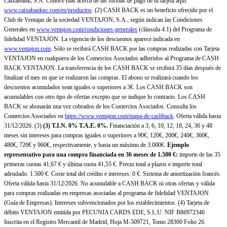
CaixaBank, S.A. Conoce más acerca de las formas de pago de tu tarjeta aquí:
www.caixabankpc.com/es/productos
. (2) CASH BACK es un beneficio ofrecido por el
Club de Ventajas de la sociedad VENTAJON, S.A., según indican las Condiciones
Generales en
www.ventajon.com/condiciones-generales
(cláusula 4.1) del Programa de
fidelidad VENTAJON. La vigencia de los descuentos aparece indicada en
www.ventajon.com
. Sólo se recibirá CASH BACK por las compras realizadas con Tarjeta
VENTAJON en cualquiera de los Comercios Asociados adheridos al Programa de CASH
BACK VENTAJON. La transferencia de los CASH BACK se recibirá 35 días después de
finalizar el mes en que se realizaron las compras. El abono se realizará cuando los
descuentos acumulados sean iguales o superiores a 3€. Los CASH BACK son
acumulables con otro tipo de ofertas excepto que se indique lo contrario. Los CASH
BACK se abonarán una vez cobrados de los Comercios Asociados. Consulta los
Comercios Asociados en
https://www.ventajon.com/mapa-de-cashback
. Oferta válida hasta
31/12/2026. (3)
(3)
T.I.N. 0% T.A.E. 0%.
Financiación a 3, 6, 10, 12, 18, 24, 36 y 48
meses sin intereses para compras iguales o superiores a 90€, 120€, 200€, 240€, 360€,
480€, 720€ y 960€, respectivamente, y hasta un máximo de 3.000€.
Ejemplo
representativo para una compra financiada en 36 meses de 1.500 €:
importe de las 35
primeras cuotas 41,67 € y última cuota 41,55 €. Precio total a plazos e importe total
adeudado: 1.500 €. Coste total del crédito e intereses: 0 €. Sistema de amortización francés.
Oferta válida hasta 31/12/2026. No acumulable a CASH BACK ni otras ofertas y válida
para compras realizadas en empresas asociadas al programa de fidelidad VENTAJON
(Guía de Empresas). Intereses subvencionados por los establecimientos. (4) Tarjeta de
débito VENTAJON emitida por PECUNIA CARDS EDE, S.L.U. NIF B86972346
Inscrita en el Registro Mercantil de Madrid, Hoja M-509721, Tomo 28300 Folio 26.