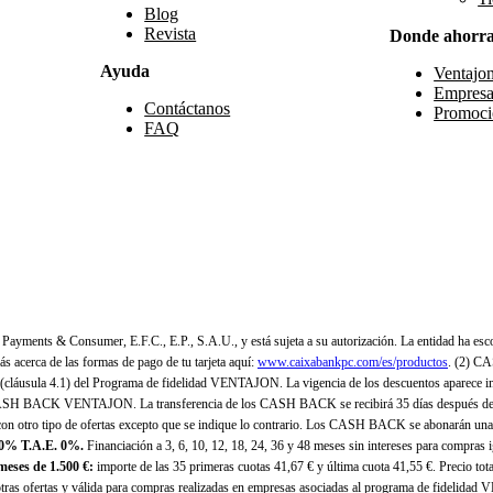
Blog
Revista
Donde ahorr
Ayuda
Ventajo
Empresa
Contáctanos
Promoci
FAQ
yments & Consumer, E.F.C., E.P., S.A.U., y está sujeta a su autorización. La entidad ha esco
 acerca de las formas de pago de tu tarjeta aquí:
www.caixabankpc.com/es/productos
. (2) C
(cláusula 4.1) del Programa de fidelidad VENTAJON. La vigencia de los descuentos aparece i
H BACK VENTAJON. La transferencia de los CASH BACK se recibirá 35 días después de finali
n otro tipo de ofertas excepto que se indique lo contrario. Los CASH BACK se abonarán una
 0% T.A.E. 0%.
Financiación a 3, 6, 10, 12, 18, 24, 36 y 48 meses sin intereses para compras
eses de 1.500 €:
importe de las 35 primeras cuotas 41,67 € y última cuota 41,55 €. Precio total
as ofertas y válida para compras realizadas en empresas asociadas al programa de fidelidad