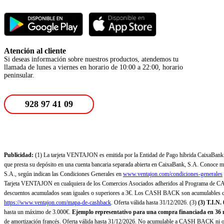
Atención al cliente
Si deseas información sobre nuestros productos, atendemos tu
llamada de lunes a viernes en horario de 10:00 a 22:00, horario
peninsular.
928 97 41 09
Publicidad:
(1) La tarjeta VENTAJON es emitida por la Entidad de Pago híbrida CaixaBank Pa
que presta su depósito en una cuenta bancaria separada abierta en CaixaBank, S.A. Conoce más
S.A., según indican las Condiciones Generales en
www.ventajon.com/condiciones-generales
Tarjeta VENTAJON en cualquiera de los Comercios Asociados adheridos al Programa de CAS
descuentos acumulados sean iguales o superiores a 3€. Los CASH BACK son acumulables co
https://www.ventajon.com/mapa-de-cashback
. Oferta válida hasta 31/12/2026. (3)
(3)
T.I.N.
hasta un máximo de 3.000€.
Ejemplo representativo para una compra financiada en 36 m
de amortización francés. Oferta válida hasta 31/12/2026. No acumulable a CASH BACK ni otr