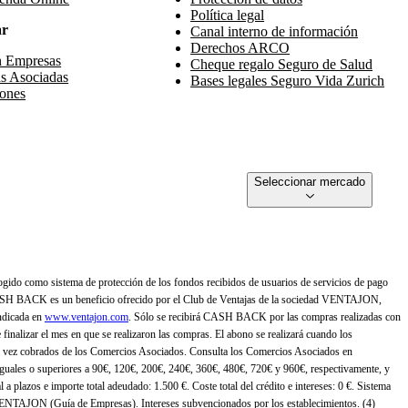
Política legal
ar
Canal interno de información
Derechos ARCO
n Empresas
Cheque regalo Seguro de Salud
s Asociadas
Bases legales Seguro Vida Zurich
ones
Seleccionar mercado
gido como sistema de protección de los fondos recibidos de usuarios de servicios de pago
ASH BACK es un beneficio ofrecido por el Club de Ventajas de la sociedad VENTAJON,
ndicada en
www.ventajon.com
. Sólo se recibirá CASH BACK por las compras realizadas con
zar el mes en que se realizaron las compras. El abono se realizará cuando los
 vez cobrados de los Comercios Asociados. Consulta los Comercios Asociados en
 iguales o superiores a 90€, 120€, 200€, 240€, 360€, 480€, 720€ y 960€, respectivamente, y
 a plazos e importe total adeudado: 1.500 €. Coste total del crédito e intereses: 0 €. Sistema
 VENTAJON (Guía de Empresas). Intereses subvencionados por los establecimientos. (4)