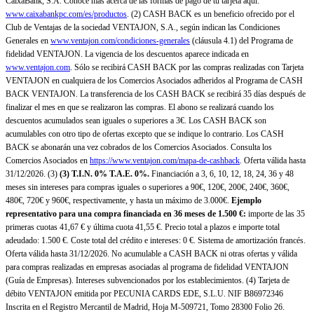
CaixaBank, S.A. Conoce más acerca de las formas de pago de tu tarjeta aquí:
www.caixabankpc.com/es/productos
. (2) CASH BACK es un beneficio ofrecido por el
Club de Ventajas de la sociedad VENTAJON, S.A., según indican las Condiciones
Generales en
www.ventajon.com/condiciones-generales
(cláusula 4.1) del Programa de
fidelidad VENTAJON. La vigencia de los descuentos aparece indicada en
www.ventajon.com
. Sólo se recibirá CASH BACK por las compras realizadas con Tarjeta
VENTAJON en cualquiera de los Comercios Asociados adheridos al Programa de CASH
BACK VENTAJON. La transferencia de los CASH BACK se recibirá 35 días después de
finalizar el mes en que se realizaron las compras. El abono se realizará cuando los
descuentos acumulados sean iguales o superiores a 3€. Los CASH BACK son
acumulables con otro tipo de ofertas excepto que se indique lo contrario. Los CASH
BACK se abonarán una vez cobrados de los Comercios Asociados. Consulta los
Comercios Asociados en
https://www.ventajon.com/mapa-de-cashback
. Oferta válida hasta
31/12/2026. (3)
(3)
T.I.N. 0% T.A.E. 0%.
Financiación a 3, 6, 10, 12, 18, 24, 36 y 48
meses sin intereses para compras iguales o superiores a 90€, 120€, 200€, 240€, 360€,
480€, 720€ y 960€, respectivamente, y hasta un máximo de 3.000€.
Ejemplo
representativo para una compra financiada en 36 meses de 1.500 €:
importe de las 35
primeras cuotas 41,67 € y última cuota 41,55 €. Precio total a plazos e importe total
adeudado: 1.500 €. Coste total del crédito e intereses: 0 €. Sistema de amortización francés.
Oferta válida hasta 31/12/2026. No acumulable a CASH BACK ni otras ofertas y válida
para compras realizadas en empresas asociadas al programa de fidelidad VENTAJON
(Guía de Empresas). Intereses subvencionados por los establecimientos. (4) Tarjeta de
débito VENTAJON emitida por PECUNIA CARDS EDE, S.L.U. NIF B86972346
Inscrita en el Registro Mercantil de Madrid, Hoja M-509721, Tomo 28300 Folio 26.