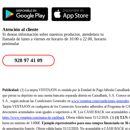
Atención al cliente
Si deseas información sobre nuestros productos, atendemos tu
llamada de lunes a viernes en horario de 10:00 a 22:00, horario
peninsular.
928 97 41 09
Publicidad:
(1) La tarjeta VENTAJON es emitida por la Entidad de Pago híbrida CaixaBank Pa
que presta su depósito en una cuenta bancaria separada abierta en CaixaBank, S.A. Conoce más
S.A., según indican las Condiciones Generales en
www.ventajon.com/condiciones-generales
Tarjeta VENTAJON en cualquiera de los Comercios Asociados adheridos al Programa de CAS
descuentos acumulados sean iguales o superiores a 3€. Los CASH BACK son acumulables co
https://www.ventajon.com/mapa-de-cashback
. Oferta válida hasta 31/12/2026. (3)
(3)
T.I.N.
hasta un máximo de 3.000€.
Ejemplo representativo para una compra financiada en 36 m
de amortización francés. Oferta válida hasta 31/12/2026. No acumulable a CASH BACK ni otr