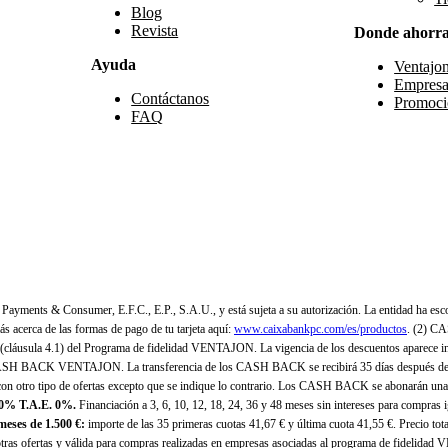
Blog
Revista
Donde ahorr
Ayuda
Ventajo
Empresa
Contáctanos
Promoci
FAQ
yments & Consumer, E.F.C., E.P., S.A.U., y está sujeta a su autorización. La entidad ha esco
 acerca de las formas de pago de tu tarjeta aquí:
www.caixabankpc.com/es/productos
. (2) C
(cláusula 4.1) del Programa de fidelidad VENTAJON. La vigencia de los descuentos aparece i
H BACK VENTAJON. La transferencia de los CASH BACK se recibirá 35 días después de finali
n otro tipo de ofertas excepto que se indique lo contrario. Los CASH BACK se abonarán una
 0% T.A.E. 0%.
Financiación a 3, 6, 10, 12, 18, 24, 36 y 48 meses sin intereses para compras
eses de 1.500 €:
importe de las 35 primeras cuotas 41,67 € y última cuota 41,55 €. Precio total
as ofertas y válida para compras realizadas en empresas asociadas al programa de fidelidad