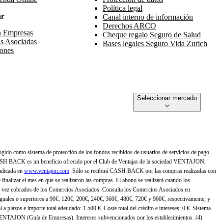
Política legal
ar
Canal interno de información
Derechos ARCO
n Empresas
Cheque regalo Seguro de Salud
s Asociadas
Bases legales Seguro Vida Zurich
ones
Seleccionar mercado
gido como sistema de protección de los fondos recibidos de usuarios de servicios de pago
ASH BACK es un beneficio ofrecido por el Club de Ventajas de la sociedad VENTAJON,
ndicada en
www.ventajon.com
. Sólo se recibirá CASH BACK por las compras realizadas con
zar el mes en que se realizaron las compras. El abono se realizará cuando los
 vez cobrados de los Comercios Asociados. Consulta los Comercios Asociados en
 iguales o superiores a 90€, 120€, 200€, 240€, 360€, 480€, 720€ y 960€, respectivamente, y
 a plazos e importe total adeudado: 1.500 €. Coste total del crédito e intereses: 0 €. Sistema
 VENTAJON (Guía de Empresas). Intereses subvencionados por los establecimientos. (4)