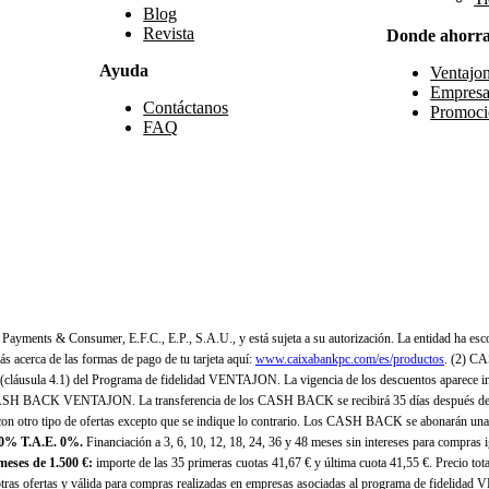
Blog
Revista
Donde ahorr
Ayuda
Ventajo
Empresa
Contáctanos
Promoci
FAQ
yments & Consumer, E.F.C., E.P., S.A.U., y está sujeta a su autorización. La entidad ha esco
 acerca de las formas de pago de tu tarjeta aquí:
www.caixabankpc.com/es/productos
. (2) C
(cláusula 4.1) del Programa de fidelidad VENTAJON. La vigencia de los descuentos aparece i
H BACK VENTAJON. La transferencia de los CASH BACK se recibirá 35 días después de finali
n otro tipo de ofertas excepto que se indique lo contrario. Los CASH BACK se abonarán una
 0% T.A.E. 0%.
Financiación a 3, 6, 10, 12, 18, 24, 36 y 48 meses sin intereses para compras
eses de 1.500 €:
importe de las 35 primeras cuotas 41,67 € y última cuota 41,55 €. Precio total
as ofertas y válida para compras realizadas en empresas asociadas al programa de fidelidad