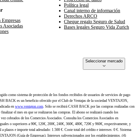
Política legal
ar
Canal interno de información
Derechos ARCO
n Empresas
Cheque regalo Seguro de Salud
s Asociadas
Bases legales Seguro Vida Zurich
ones
Seleccionar mercado
gido como sistema de protección de los fondos recibidos de usuarios de servicios de pago
ASH BACK es un beneficio ofrecido por el Club de Ventajas de la sociedad VENTAJON,
ndicada en
www.ventajon.com
. Sólo se recibirá CASH BACK por las compras realizadas con
zar el mes en que se realizaron las compras. El abono se realizará cuando los
 vez cobrados de los Comercios Asociados. Consulta los Comercios Asociados en
 iguales o superiores a 90€, 120€, 200€, 240€, 360€, 480€, 720€ y 960€, respectivamente, y
 a plazos e importe total adeudado: 1.500 €. Coste total del crédito e intereses: 0 €. Sistema
 VENTAJON (Guía de Empresas). Intereses subvencionados por los establecimientos. (4)