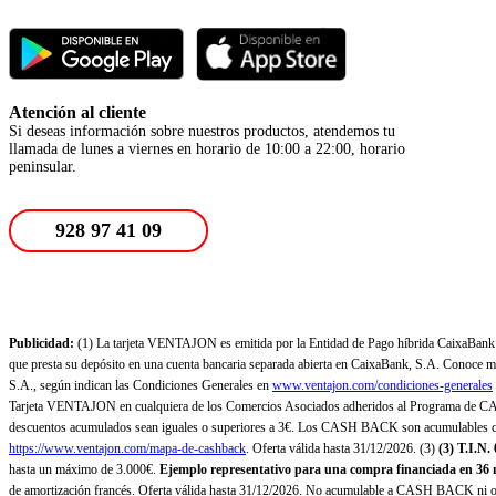
Atención al cliente
Si deseas información sobre nuestros productos, atendemos tu
llamada de lunes a viernes en horario de 10:00 a 22:00, horario
peninsular.
928 97 41 09
Publicidad:
(1) La tarjeta VENTAJON es emitida por la Entidad de Pago híbrida CaixaBank Pa
que presta su depósito en una cuenta bancaria separada abierta en CaixaBank, S.A. Conoce más
S.A., según indican las Condiciones Generales en
www.ventajon.com/condiciones-generales
Tarjeta VENTAJON en cualquiera de los Comercios Asociados adheridos al Programa de CAS
descuentos acumulados sean iguales o superiores a 3€. Los CASH BACK son acumulables co
https://www.ventajon.com/mapa-de-cashback
. Oferta válida hasta 31/12/2026. (3)
(3)
T.I.N.
hasta un máximo de 3.000€.
Ejemplo representativo para una compra financiada en 36 m
de amortización francés. Oferta válida hasta 31/12/2026. No acumulable a CASH BACK ni otr