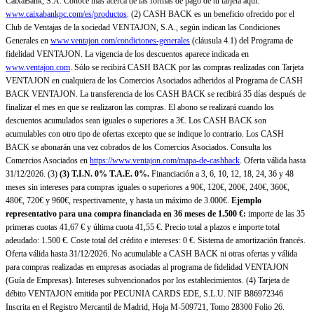
CaixaBank, S.A. Conoce más acerca de las formas de pago de tu tarjeta aquí:
www.caixabankpc.com/es/productos
. (2) CASH BACK es un beneficio ofrecido por el
Club de Ventajas de la sociedad VENTAJON, S.A., según indican las Condiciones
Generales en
www.ventajon.com/condiciones-generales
(cláusula 4.1) del Programa de
fidelidad VENTAJON. La vigencia de los descuentos aparece indicada en
www.ventajon.com
. Sólo se recibirá CASH BACK por las compras realizadas con Tarjeta
VENTAJON en cualquiera de los Comercios Asociados adheridos al Programa de CASH
BACK VENTAJON. La transferencia de los CASH BACK se recibirá 35 días después de
finalizar el mes en que se realizaron las compras. El abono se realizará cuando los
descuentos acumulados sean iguales o superiores a 3€. Los CASH BACK son
acumulables con otro tipo de ofertas excepto que se indique lo contrario. Los CASH
BACK se abonarán una vez cobrados de los Comercios Asociados. Consulta los
Comercios Asociados en
https://www.ventajon.com/mapa-de-cashback
. Oferta válida hasta
31/12/2026. (3)
(3)
T.I.N. 0% T.A.E. 0%.
Financiación a 3, 6, 10, 12, 18, 24, 36 y 48
meses sin intereses para compras iguales o superiores a 90€, 120€, 200€, 240€, 360€,
480€, 720€ y 960€, respectivamente, y hasta un máximo de 3.000€.
Ejemplo
representativo para una compra financiada en 36 meses de 1.500 €:
importe de las 35
primeras cuotas 41,67 € y última cuota 41,55 €. Precio total a plazos e importe total
adeudado: 1.500 €. Coste total del crédito e intereses: 0 €. Sistema de amortización francés.
Oferta válida hasta 31/12/2026. No acumulable a CASH BACK ni otras ofertas y válida
para compras realizadas en empresas asociadas al programa de fidelidad VENTAJON
(Guía de Empresas). Intereses subvencionados por los establecimientos. (4) Tarjeta de
débito VENTAJON emitida por PECUNIA CARDS EDE, S.L.U. NIF B86972346
Inscrita en el Registro Mercantil de Madrid, Hoja M-509721, Tomo 28300 Folio 26.