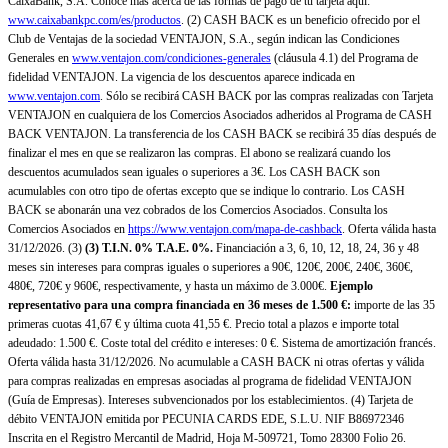
CaixaBank, S.A. Conoce más acerca de las formas de pago de tu tarjeta aquí:
www.caixabankpc.com/es/productos
. (2) CASH BACK es un beneficio ofrecido por el
Club de Ventajas de la sociedad VENTAJON, S.A., según indican las Condiciones
Generales en
www.ventajon.com/condiciones-generales
(cláusula 4.1) del Programa de
fidelidad VENTAJON. La vigencia de los descuentos aparece indicada en
www.ventajon.com
. Sólo se recibirá CASH BACK por las compras realizadas con Tarjeta
VENTAJON en cualquiera de los Comercios Asociados adheridos al Programa de CASH
BACK VENTAJON. La transferencia de los CASH BACK se recibirá 35 días después de
finalizar el mes en que se realizaron las compras. El abono se realizará cuando los
descuentos acumulados sean iguales o superiores a 3€. Los CASH BACK son
acumulables con otro tipo de ofertas excepto que se indique lo contrario. Los CASH
BACK se abonarán una vez cobrados de los Comercios Asociados. Consulta los
Comercios Asociados en
https://www.ventajon.com/mapa-de-cashback
. Oferta válida hasta
31/12/2026. (3)
(3)
T.I.N. 0% T.A.E. 0%.
Financiación a 3, 6, 10, 12, 18, 24, 36 y 48
meses sin intereses para compras iguales o superiores a 90€, 120€, 200€, 240€, 360€,
480€, 720€ y 960€, respectivamente, y hasta un máximo de 3.000€.
Ejemplo
representativo para una compra financiada en 36 meses de 1.500 €:
importe de las 35
primeras cuotas 41,67 € y última cuota 41,55 €. Precio total a plazos e importe total
adeudado: 1.500 €. Coste total del crédito e intereses: 0 €. Sistema de amortización francés.
Oferta válida hasta 31/12/2026. No acumulable a CASH BACK ni otras ofertas y válida
para compras realizadas en empresas asociadas al programa de fidelidad VENTAJON
(Guía de Empresas). Intereses subvencionados por los establecimientos. (4) Tarjeta de
débito VENTAJON emitida por PECUNIA CARDS EDE, S.L.U. NIF B86972346
Inscrita en el Registro Mercantil de Madrid, Hoja M-509721, Tomo 28300 Folio 26.