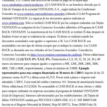
CaixaBank, S.A. Conoce más acerca de las formas de pago de tu tarjeta aquí:
www.caixabankpc.com/es/productos
. (2) CASH BACK es un beneficio ofrecido por el
Club de Ventajas de la sociedad VENTAJON, S.A., según indican las Condiciones
Generales en
www.ventajon.com/condiciones-generales
(cláusula 4.1) del Programa de
fidelidad VENTAJON. La vigencia de los descuentos aparece indicada en
www.ventajon.com
. Sólo se recibirá CASH BACK por las compras realizadas con Tarjeta
VENTAJON en cualquiera de los Comercios Asociados adheridos al Programa de CASH
BACK VENTAJON. La transferencia de los CASH BACK se recibirá 35 días después de
finalizar el mes en que se realizaron las compras. El abono se realizará cuando los
descuentos acumulados sean iguales o superiores a 3€. Los CASH BACK son
acumulables con otro tipo de ofertas excepto que se indique lo contrario. Los CASH
BACK se abonarán una vez cobrados de los Comercios Asociados. Consulta los
Comercios Asociados en
https://www.ventajon.com/mapa-de-cashback
. Oferta válida hasta
31/12/2026. (3)
(3)
T.I.N. 0% T.A.E. 0%.
Financiación a 3, 6, 10, 12, 18, 24, 36 y 48
meses sin intereses para compras iguales o superiores a 90€, 120€, 200€, 240€, 360€,
480€, 720€ y 960€, respectivamente, y hasta un máximo de 3.000€.
Ejemplo
representativo para una compra financiada en 36 meses de 1.500 €:
importe de las 35
primeras cuotas 41,67 € y última cuota 41,55 €. Precio total a plazos e importe total
adeudado: 1.500 €. Coste total del crédito e intereses: 0 €. Sistema de amortización francés.
Oferta válida hasta 31/12/2026. No acumulable a CASH BACK ni otras ofertas y válida
para compras realizadas en empresas asociadas al programa de fidelidad VENTAJON
(Guía de Empresas). Intereses subvencionados por los establecimientos. (4) Tarjeta de
débito VENTAJON emitida por PECUNIA CARDS EDE, S.L.U. NIF B86972346
Inscrita en el Registro Mercantil de Madrid, Hoja M-509721, Tomo 28300 Folio 26.