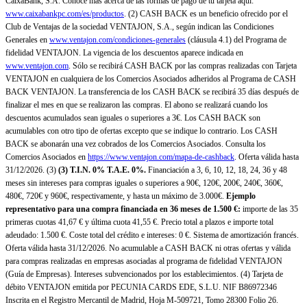
CaixaBank, S.A. Conoce más acerca de las formas de pago de tu tarjeta aquí:
www.caixabankpc.com/es/productos
. (2) CASH BACK es un beneficio ofrecido por el
Club de Ventajas de la sociedad VENTAJON, S.A., según indican las Condiciones
Generales en
www.ventajon.com/condiciones-generales
(cláusula 4.1) del Programa de
fidelidad VENTAJON. La vigencia de los descuentos aparece indicada en
www.ventajon.com
. Sólo se recibirá CASH BACK por las compras realizadas con Tarjeta
VENTAJON en cualquiera de los Comercios Asociados adheridos al Programa de CASH
BACK VENTAJON. La transferencia de los CASH BACK se recibirá 35 días después de
finalizar el mes en que se realizaron las compras. El abono se realizará cuando los
descuentos acumulados sean iguales o superiores a 3€. Los CASH BACK son
acumulables con otro tipo de ofertas excepto que se indique lo contrario. Los CASH
BACK se abonarán una vez cobrados de los Comercios Asociados. Consulta los
Comercios Asociados en
https://www.ventajon.com/mapa-de-cashback
. Oferta válida hasta
31/12/2026. (3)
(3)
T.I.N. 0% T.A.E. 0%.
Financiación a 3, 6, 10, 12, 18, 24, 36 y 48
meses sin intereses para compras iguales o superiores a 90€, 120€, 200€, 240€, 360€,
480€, 720€ y 960€, respectivamente, y hasta un máximo de 3.000€.
Ejemplo
representativo para una compra financiada en 36 meses de 1.500 €:
importe de las 35
primeras cuotas 41,67 € y última cuota 41,55 €. Precio total a plazos e importe total
adeudado: 1.500 €. Coste total del crédito e intereses: 0 €. Sistema de amortización francés.
Oferta válida hasta 31/12/2026. No acumulable a CASH BACK ni otras ofertas y válida
para compras realizadas en empresas asociadas al programa de fidelidad VENTAJON
(Guía de Empresas). Intereses subvencionados por los establecimientos. (4) Tarjeta de
débito VENTAJON emitida por PECUNIA CARDS EDE, S.L.U. NIF B86972346
Inscrita en el Registro Mercantil de Madrid, Hoja M-509721, Tomo 28300 Folio 26.