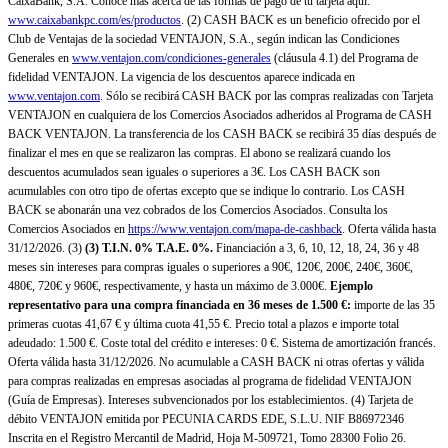
CaixaBank, S.A. Conoce más acerca de las formas de pago de tu tarjeta aquí:
www.caixabankpc.com/es/productos
. (2) CASH BACK es un beneficio ofrecido por el
Club de Ventajas de la sociedad VENTAJON, S.A., según indican las Condiciones
Generales en
www.ventajon.com/condiciones-generales
(cláusula 4.1) del Programa de
fidelidad VENTAJON. La vigencia de los descuentos aparece indicada en
www.ventajon.com
. Sólo se recibirá CASH BACK por las compras realizadas con Tarjeta
VENTAJON en cualquiera de los Comercios Asociados adheridos al Programa de CASH
BACK VENTAJON. La transferencia de los CASH BACK se recibirá 35 días después de
finalizar el mes en que se realizaron las compras. El abono se realizará cuando los
descuentos acumulados sean iguales o superiores a 3€. Los CASH BACK son
acumulables con otro tipo de ofertas excepto que se indique lo contrario. Los CASH
BACK se abonarán una vez cobrados de los Comercios Asociados. Consulta los
Comercios Asociados en
https://www.ventajon.com/mapa-de-cashback
. Oferta válida hasta
31/12/2026. (3)
(3)
T.I.N. 0% T.A.E. 0%.
Financiación a 3, 6, 10, 12, 18, 24, 36 y 48
meses sin intereses para compras iguales o superiores a 90€, 120€, 200€, 240€, 360€,
480€, 720€ y 960€, respectivamente, y hasta un máximo de 3.000€.
Ejemplo
representativo para una compra financiada en 36 meses de 1.500 €:
importe de las 35
primeras cuotas 41,67 € y última cuota 41,55 €. Precio total a plazos e importe total
adeudado: 1.500 €. Coste total del crédito e intereses: 0 €. Sistema de amortización francés.
Oferta válida hasta 31/12/2026. No acumulable a CASH BACK ni otras ofertas y válida
para compras realizadas en empresas asociadas al programa de fidelidad VENTAJON
(Guía de Empresas). Intereses subvencionados por los establecimientos. (4) Tarjeta de
débito VENTAJON emitida por PECUNIA CARDS EDE, S.L.U. NIF B86972346
Inscrita en el Registro Mercantil de Madrid, Hoja M-509721, Tomo 28300 Folio 26.