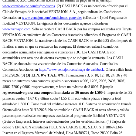
CaixaBank, S.A. Conoce más acerca de las formas de pago de tu tarjeta aquí:
www.caixabankpc.com/es/productos
. (2) CASH BACK es un beneficio ofrecido por el
Club de Ventajas de la sociedad VENTAJON, S.A., según indican las Condiciones
Generales en
www.ventajon.com/condiciones-generales
(cláusula 4.1) del Programa de
fidelidad VENTAJON. La vigencia de los descuentos aparece indicada en
www.ventajon.com
. Sólo se recibirá CASH BACK por las compras realizadas con Tarjeta
VENTAJON en cualquiera de los Comercios Asociados adheridos al Programa de CASH
BACK VENTAJON. La transferencia de los CASH BACK se recibirá 35 días después de
finalizar el mes en que se realizaron las compras. El abono se realizará cuando los
descuentos acumulados sean iguales o superiores a 3€. Los CASH BACK son
acumulables con otro tipo de ofertas excepto que se indique lo contrario. Los CASH
BACK se abonarán una vez cobrados de los Comercios Asociados. Consulta los
Comercios Asociados en
https://www.ventajon.com/mapa-de-cashback
. Oferta válida hasta
31/12/2026. (3)
(3)
T.I.N. 0% T.A.E. 0%.
Financiación a 3, 6, 10, 12, 18, 24, 36 y 48
meses sin intereses para compras iguales o superiores a 90€, 120€, 200€, 240€, 360€,
480€, 720€ y 960€, respectivamente, y hasta un máximo de 3.000€.
Ejemplo
representativo para una compra financiada en 36 meses de 1.500 €:
importe de las 35
primeras cuotas 41,67 € y última cuota 41,55 €. Precio total a plazos e importe total
adeudado: 1.500 €. Coste total del crédito e intereses: 0 €. Sistema de amortización francés.
Oferta válida hasta 31/12/2026. No acumulable a CASH BACK ni otras ofertas y válida
para compras realizadas en empresas asociadas al programa de fidelidad VENTAJON
(Guía de Empresas). Intereses subvencionados por los establecimientos. (4) Tarjeta de
débito VENTAJON emitida por PECUNIA CARDS EDE, S.L.U. NIF B86972346
Inscrita en el Registro Mercantil de Madrid, Hoja M-509721, Tomo 28300 Folio 26.