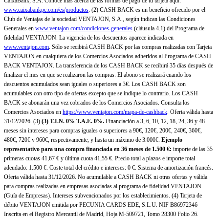
CaixaBank, S.A. Conoce más acerca de las formas de pago de tu tarjeta aquí:
www.caixabankpc.com/es/productos
. (2) CASH BACK es un beneficio ofrecido por el
Club de Ventajas de la sociedad VENTAJON, S.A., según indican las Condiciones
Generales en
www.ventajon.com/condiciones-generales
(cláusula 4.1) del Programa de
fidelidad VENTAJON. La vigencia de los descuentos aparece indicada en
www.ventajon.com
. Sólo se recibirá CASH BACK por las compras realizadas con Tarjeta
VENTAJON en cualquiera de los Comercios Asociados adheridos al Programa de CASH
BACK VENTAJON. La transferencia de los CASH BACK se recibirá 35 días después de
finalizar el mes en que se realizaron las compras. El abono se realizará cuando los
descuentos acumulados sean iguales o superiores a 3€. Los CASH BACK son
acumulables con otro tipo de ofertas excepto que se indique lo contrario. Los CASH
BACK se abonarán una vez cobrados de los Comercios Asociados. Consulta los
Comercios Asociados en
https://www.ventajon.com/mapa-de-cashback
. Oferta válida hasta
31/12/2026. (3)
(3)
T.I.N. 0% T.A.E. 0%.
Financiación a 3, 6, 10, 12, 18, 24, 36 y 48
meses sin intereses para compras iguales o superiores a 90€, 120€, 200€, 240€, 360€,
480€, 720€ y 960€, respectivamente, y hasta un máximo de 3.000€.
Ejemplo
representativo para una compra financiada en 36 meses de 1.500 €:
importe de las 35
primeras cuotas 41,67 € y última cuota 41,55 €. Precio total a plazos e importe total
adeudado: 1.500 €. Coste total del crédito e intereses: 0 €. Sistema de amortización francés.
Oferta válida hasta 31/12/2026. No acumulable a CASH BACK ni otras ofertas y válida
para compras realizadas en empresas asociadas al programa de fidelidad VENTAJON
(Guía de Empresas). Intereses subvencionados por los establecimientos. (4) Tarjeta de
débito VENTAJON emitida por PECUNIA CARDS EDE, S.L.U. NIF B86972346
Inscrita en el Registro Mercantil de Madrid, Hoja M-509721, Tomo 28300 Folio 26.