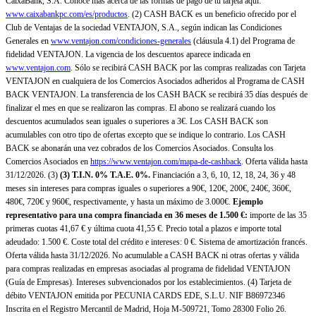
CaixaBank, S.A. Conoce más acerca de las formas de pago de tu tarjeta aquí:
www.caixabankpc.com/es/productos
. (2) CASH BACK es un beneficio ofrecido por el
Club de Ventajas de la sociedad VENTAJON, S.A., según indican las Condiciones
Generales en
www.ventajon.com/condiciones-generales
(cláusula 4.1) del Programa de
fidelidad VENTAJON. La vigencia de los descuentos aparece indicada en
www.ventajon.com
. Sólo se recibirá CASH BACK por las compras realizadas con Tarjeta
VENTAJON en cualquiera de los Comercios Asociados adheridos al Programa de CASH
BACK VENTAJON. La transferencia de los CASH BACK se recibirá 35 días después de
finalizar el mes en que se realizaron las compras. El abono se realizará cuando los
descuentos acumulados sean iguales o superiores a 3€. Los CASH BACK son
acumulables con otro tipo de ofertas excepto que se indique lo contrario. Los CASH
BACK se abonarán una vez cobrados de los Comercios Asociados. Consulta los
Comercios Asociados en
https://www.ventajon.com/mapa-de-cashback
. Oferta válida hasta
31/12/2026. (3)
(3)
T.I.N. 0% T.A.E. 0%.
Financiación a 3, 6, 10, 12, 18, 24, 36 y 48
meses sin intereses para compras iguales o superiores a 90€, 120€, 200€, 240€, 360€,
480€, 720€ y 960€, respectivamente, y hasta un máximo de 3.000€.
Ejemplo
representativo para una compra financiada en 36 meses de 1.500 €:
importe de las 35
primeras cuotas 41,67 € y última cuota 41,55 €. Precio total a plazos e importe total
adeudado: 1.500 €. Coste total del crédito e intereses: 0 €. Sistema de amortización francés.
Oferta válida hasta 31/12/2026. No acumulable a CASH BACK ni otras ofertas y válida
para compras realizadas en empresas asociadas al programa de fidelidad VENTAJON
(Guía de Empresas). Intereses subvencionados por los establecimientos. (4) Tarjeta de
débito VENTAJON emitida por PECUNIA CARDS EDE, S.L.U. NIF B86972346
Inscrita en el Registro Mercantil de Madrid, Hoja M-509721, Tomo 28300 Folio 26.