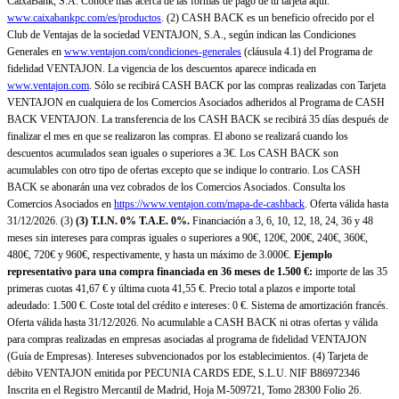
CaixaBank, S.A. Conoce más acerca de las formas de pago de tu tarjeta aquí:
www.caixabankpc.com/es/productos
. (2) CASH BACK es un beneficio ofrecido por el
Club de Ventajas de la sociedad VENTAJON, S.A., según indican las Condiciones
Generales en
www.ventajon.com/condiciones-generales
(cláusula 4.1) del Programa de
fidelidad VENTAJON. La vigencia de los descuentos aparece indicada en
www.ventajon.com
. Sólo se recibirá CASH BACK por las compras realizadas con Tarjeta
VENTAJON en cualquiera de los Comercios Asociados adheridos al Programa de CASH
BACK VENTAJON. La transferencia de los CASH BACK se recibirá 35 días después de
finalizar el mes en que se realizaron las compras. El abono se realizará cuando los
descuentos acumulados sean iguales o superiores a 3€. Los CASH BACK son
acumulables con otro tipo de ofertas excepto que se indique lo contrario. Los CASH
BACK se abonarán una vez cobrados de los Comercios Asociados. Consulta los
Comercios Asociados en
https://www.ventajon.com/mapa-de-cashback
. Oferta válida hasta
31/12/2026. (3)
(3)
T.I.N. 0% T.A.E. 0%.
Financiación a 3, 6, 10, 12, 18, 24, 36 y 48
meses sin intereses para compras iguales o superiores a 90€, 120€, 200€, 240€, 360€,
480€, 720€ y 960€, respectivamente, y hasta un máximo de 3.000€.
Ejemplo
representativo para una compra financiada en 36 meses de 1.500 €:
importe de las 35
primeras cuotas 41,67 € y última cuota 41,55 €. Precio total a plazos e importe total
adeudado: 1.500 €. Coste total del crédito e intereses: 0 €. Sistema de amortización francés.
Oferta válida hasta 31/12/2026. No acumulable a CASH BACK ni otras ofertas y válida
para compras realizadas en empresas asociadas al programa de fidelidad VENTAJON
(Guía de Empresas). Intereses subvencionados por los establecimientos. (4) Tarjeta de
débito VENTAJON emitida por PECUNIA CARDS EDE, S.L.U. NIF B86972346
Inscrita en el Registro Mercantil de Madrid, Hoja M-509721, Tomo 28300 Folio 26.