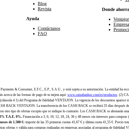
Blog
Revista
Donde ahorr
Ayuda
Ventajo
Empresa
Contáctanos
Promoci
FAQ
yments & Consumer, E.F.C., E.P., S.A.U., y está sujeta a su autorización. La entidad ha esco
 acerca de las formas de pago de tu tarjeta aquí:
www.caixabankpc.com/es/productos
. (2) C
(cláusula 4.1) del Programa de fidelidad VENTAJON. La vigencia de los descuentos aparece i
H BACK VENTAJON. La transferencia de los CASH BACK se recibirá 35 días después de finali
n otro tipo de ofertas excepto que se indique lo contrario. Los CASH BACK se abonarán una
 0% T.A.E. 0%.
Financiación a 3, 6, 10, 12, 18, 24, 36 y 48 meses sin intereses para compras
eses de 1.500 €:
importe de las 35 primeras cuotas 41,67 € y última cuota 41,55 €. Precio total
as ofertas y válida para compras realizadas en empresas asociadas al programa de fidelidad