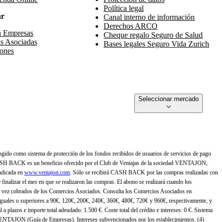
Política legal
ar
Canal interno de información
Derechos ARCO
n Empresas
Cheque regalo Seguro de Salud
s Asociadas
Bases legales Seguro Vida Zurich
ones
Seleccionar mercado
gido como sistema de protección de los fondos recibidos de usuarios de servicios de pago
ASH BACK es un beneficio ofrecido por el Club de Ventajas de la sociedad VENTAJON,
ndicada en
www.ventajon.com
. Sólo se recibirá CASH BACK por las compras realizadas con
zar el mes en que se realizaron las compras. El abono se realizará cuando los
 vez cobrados de los Comercios Asociados. Consulta los Comercios Asociados en
 iguales o superiores a 90€, 120€, 200€, 240€, 360€, 480€, 720€ y 960€, respectivamente, y
 a plazos e importe total adeudado: 1.500 €. Coste total del crédito e intereses: 0 €. Sistema
 VENTAJON (Guía de Empresas). Intereses subvencionados por los establecimientos. (4)