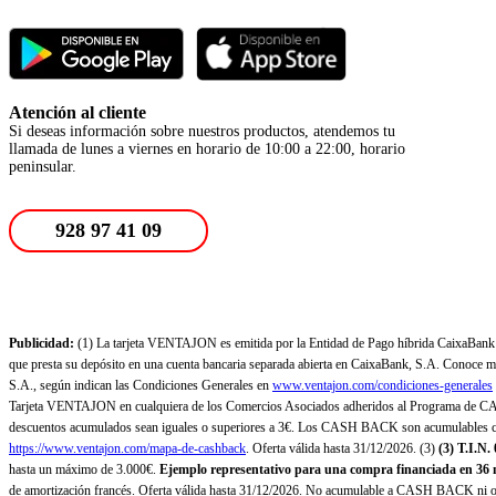
Atención al cliente
Si deseas información sobre nuestros productos, atendemos tu
llamada de lunes a viernes en horario de 10:00 a 22:00, horario
peninsular.
928 97 41 09
Publicidad:
(1) La tarjeta VENTAJON es emitida por la Entidad de Pago híbrida CaixaBank Pa
que presta su depósito en una cuenta bancaria separada abierta en CaixaBank, S.A. Conoce más
S.A., según indican las Condiciones Generales en
www.ventajon.com/condiciones-generales
Tarjeta VENTAJON en cualquiera de los Comercios Asociados adheridos al Programa de CAS
descuentos acumulados sean iguales o superiores a 3€. Los CASH BACK son acumulables co
https://www.ventajon.com/mapa-de-cashback
. Oferta válida hasta 31/12/2026. (3)
(3)
T.I.N.
hasta un máximo de 3.000€.
Ejemplo representativo para una compra financiada en 36 m
de amortización francés. Oferta válida hasta 31/12/2026. No acumulable a CASH BACK ni otr