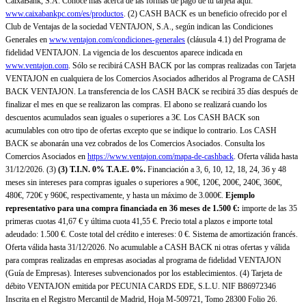
CaixaBank, S.A. Conoce más acerca de las formas de pago de tu tarjeta aquí:
www.caixabankpc.com/es/productos
. (2) CASH BACK es un beneficio ofrecido por el
Club de Ventajas de la sociedad VENTAJON, S.A., según indican las Condiciones
Generales en
www.ventajon.com/condiciones-generales
(cláusula 4.1) del Programa de
fidelidad VENTAJON. La vigencia de los descuentos aparece indicada en
www.ventajon.com
. Sólo se recibirá CASH BACK por las compras realizadas con Tarjeta
VENTAJON en cualquiera de los Comercios Asociados adheridos al Programa de CASH
BACK VENTAJON. La transferencia de los CASH BACK se recibirá 35 días después de
finalizar el mes en que se realizaron las compras. El abono se realizará cuando los
descuentos acumulados sean iguales o superiores a 3€. Los CASH BACK son
acumulables con otro tipo de ofertas excepto que se indique lo contrario. Los CASH
BACK se abonarán una vez cobrados de los Comercios Asociados. Consulta los
Comercios Asociados en
https://www.ventajon.com/mapa-de-cashback
. Oferta válida hasta
31/12/2026. (3)
(3)
T.I.N. 0% T.A.E. 0%.
Financiación a 3, 6, 10, 12, 18, 24, 36 y 48
meses sin intereses para compras iguales o superiores a 90€, 120€, 200€, 240€, 360€,
480€, 720€ y 960€, respectivamente, y hasta un máximo de 3.000€.
Ejemplo
representativo para una compra financiada en 36 meses de 1.500 €:
importe de las 35
primeras cuotas 41,67 € y última cuota 41,55 €. Precio total a plazos e importe total
adeudado: 1.500 €. Coste total del crédito e intereses: 0 €. Sistema de amortización francés.
Oferta válida hasta 31/12/2026. No acumulable a CASH BACK ni otras ofertas y válida
para compras realizadas en empresas asociadas al programa de fidelidad VENTAJON
(Guía de Empresas). Intereses subvencionados por los establecimientos. (4) Tarjeta de
débito VENTAJON emitida por PECUNIA CARDS EDE, S.L.U. NIF B86972346
Inscrita en el Registro Mercantil de Madrid, Hoja M-509721, Tomo 28300 Folio 26.