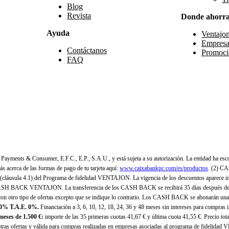
Blog
Revista
Donde ahorr
Ayuda
Ventajo
Empresa
Contáctanos
Promoci
FAQ
yments & Consumer, E.F.C., E.P., S.A.U., y está sujeta a su autorización. La entidad ha esco
 acerca de las formas de pago de tu tarjeta aquí:
www.caixabankpc.com/es/productos
. (2) C
(cláusula 4.1) del Programa de fidelidad VENTAJON. La vigencia de los descuentos aparece i
H BACK VENTAJON. La transferencia de los CASH BACK se recibirá 35 días después de finali
n otro tipo de ofertas excepto que se indique lo contrario. Los CASH BACK se abonarán una
 0% T.A.E. 0%.
Financiación a 3, 6, 10, 12, 18, 24, 36 y 48 meses sin intereses para compras
eses de 1.500 €:
importe de las 35 primeras cuotas 41,67 € y última cuota 41,55 €. Precio total
as ofertas y válida para compras realizadas en empresas asociadas al programa de fidelidad