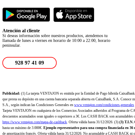
Atención al cliente
Si deseas información sobre nuestros productos, atendemos tu
llamada de lunes a viernes en horario de 10:00 a 22:00, horario
peninsular.
928 97 41 09
Publicidad:
(1) La tarjeta VENTAJON es emitida por la Entidad de Pago híbrida CaixaBank Pa
que presta su depósito en una cuenta bancaria separada abierta en CaixaBank, S.A. Conoce más
S.A., según indican las Condiciones Generales en
www.ventajon.com/condiciones-generales
Tarjeta VENTAJON en cualquiera de los Comercios Asociados adheridos al Programa de CAS
descuentos acumulados sean iguales o superiores a 3€. Los CASH BACK son acumulables co
https://www.ventajon.com/mapa-de-cashback
. Oferta válida hasta 31/12/2026. (3)
(3)
T.I.N.
hasta un máximo de 3.000€.
Ejemplo representativo para una compra financiada en 36 m
de amortización francés. Oferta válida hasta 31/12/2026. No acumulable a CASH BACK ni otr