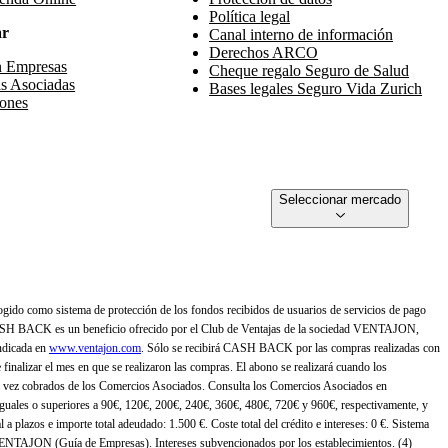
Política legal
ar
Canal interno de información
Derechos ARCO
n Empresas
Cheque regalo Seguro de Salud
s Asociadas
Bases legales Seguro Vida Zurich
ones
Seleccionar mercado
gido como sistema de protección de los fondos recibidos de usuarios de servicios de pago
ASH BACK es un beneficio ofrecido por el Club de Ventajas de la sociedad VENTAJON,
ndicada en
www.ventajon.com
. Sólo se recibirá CASH BACK por las compras realizadas con
zar el mes en que se realizaron las compras. El abono se realizará cuando los
 vez cobrados de los Comercios Asociados. Consulta los Comercios Asociados en
 iguales o superiores a 90€, 120€, 200€, 240€, 360€, 480€, 720€ y 960€, respectivamente, y
 a plazos e importe total adeudado: 1.500 €. Coste total del crédito e intereses: 0 €. Sistema
 VENTAJON (Guía de Empresas). Intereses subvencionados por los establecimientos. (4)