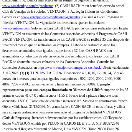
CaixaBank, S.A. Conoce más acerca de las formas de pago de tu tarjeta aquí:
www.caixabankpc.com/es/productos
. (2) CASH BACK es un beneficio ofrecido por el
Club de Ventajas de la sociedad VENTAJON, S.A., según indican las Condiciones
Generales en
www.ventajon.com/condiciones-generales
(cláusula 4.1) del Programa de
fidelidad VENTAJON. La vigencia de los descuentos aparece indicada en
www.ventajon.com
. Sólo se recibirá CASH BACK por las compras realizadas con Tarjeta
VENTAJON en cualquiera de los Comercios Asociados adheridos al Programa de CASH
BACK VENTAJON. La transferencia de los CASH BACK se recibirá 35 días después de
finalizar el mes en que se realizaron las compras. El abono se realizará cuando los
descuentos acumulados sean iguales o superiores a 3€. Los CASH BACK son
acumulables con otro tipo de ofertas excepto que se indique lo contrario. Los CASH
BACK se abonarán una vez cobrados de los Comercios Asociados. Consulta los
Comercios Asociados en
https://www.ventajon.com/mapa-de-cashback
. Oferta válida hasta
31/12/2026. (3)
(3)
T.I.N. 0% T.A.E. 0%.
Financiación a 3, 6, 10, 12, 18, 24, 36 y 48
meses sin intereses para compras iguales o superiores a 90€, 120€, 200€, 240€, 360€,
480€, 720€ y 960€, respectivamente, y hasta un máximo de 3.000€.
Ejemplo
representativo para una compra financiada en 36 meses de 1.500 €:
importe de las 35
primeras cuotas 41,67 € y última cuota 41,55 €. Precio total a plazos e importe total
adeudado: 1.500 €. Coste total del crédito e intereses: 0 €. Sistema de amortización francés.
Oferta válida hasta 31/12/2026. No acumulable a CASH BACK ni otras ofertas y válida
para compras realizadas en empresas asociadas al programa de fidelidad VENTAJON
(Guía de Empresas). Intereses subvencionados por los establecimientos. (4) Tarjeta de
débito VENTAJON emitida por PECUNIA CARDS EDE, S.L.U. NIF B86972346
Inscrita en el Registro Mercantil de Madrid, Hoja M-509721, Tomo 28300 Folio 26.