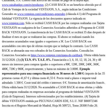
CaixaBank, S.A. Conoce más acerca de las formas de pago de tu tarjeta aquí:
www.caixabankpc.com/es/productos
. (2) CASH BACK es un beneficio ofrecido por el
Club de Ventajas de la sociedad VENTAJON, S.A., según indican las Condiciones
Generales en
www.ventajon.com/condiciones-generales
(cláusula 4.1) del Programa de
fidelidad VENTAJON. La vigencia de los descuentos aparece indicada en
www.ventajon.com
. Sólo se recibirá CASH BACK por las compras realizadas con Tarjeta
VENTAJON en cualquiera de los Comercios Asociados adheridos al Programa de CASH
BACK VENTAJON. La transferencia de los CASH BACK se recibirá 35 días después de
finalizar el mes en que se realizaron las compras. El abono se realizará cuando los
descuentos acumulados sean iguales o superiores a 3€. Los CASH BACK son
acumulables con otro tipo de ofertas excepto que se indique lo contrario. Los CASH
BACK se abonarán una vez cobrados de los Comercios Asociados. Consulta los
Comercios Asociados en
https://www.ventajon.com/mapa-de-cashback
. Oferta válida hasta
31/12/2026. (3)
(3)
T.I.N. 0% T.A.E. 0%.
Financiación a 3, 6, 10, 12, 18, 24, 36 y 48
meses sin intereses para compras iguales o superiores a 90€, 120€, 200€, 240€, 360€,
480€, 720€ y 960€, respectivamente, y hasta un máximo de 3.000€.
Ejemplo
representativo para una compra financiada en 36 meses de 1.500 €:
importe de las 35
primeras cuotas 41,67 € y última cuota 41,55 €. Precio total a plazos e importe total
adeudado: 1.500 €. Coste total del crédito e intereses: 0 €. Sistema de amortización francés.
Oferta válida hasta 31/12/2026. No acumulable a CASH BACK ni otras ofertas y válida
para compras realizadas en empresas asociadas al programa de fidelidad VENTAJON
(Guía de Empresas). Intereses subvencionados por los establecimientos. (4) Tarjeta de
débito VENTAJON emitida por PECUNIA CARDS EDE, S.L.U. NIF B86972346
Inscrita en el Registro Mercantil de Madrid, Hoja M-509721, Tomo 28300 Folio 26.