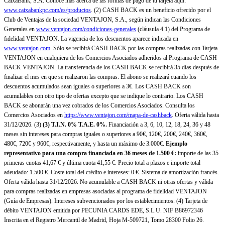
CaixaBank, S.A. Conoce más acerca de las formas de pago de tu tarjeta aquí:
www.caixabankpc.com/es/productos
. (2) CASH BACK es un beneficio ofrecido por el
Club de Ventajas de la sociedad VENTAJON, S.A., según indican las Condiciones
Generales en
www.ventajon.com/condiciones-generales
(cláusula 4.1) del Programa de
fidelidad VENTAJON. La vigencia de los descuentos aparece indicada en
www.ventajon.com
. Sólo se recibirá CASH BACK por las compras realizadas con Tarjeta
VENTAJON en cualquiera de los Comercios Asociados adheridos al Programa de CASH
BACK VENTAJON. La transferencia de los CASH BACK se recibirá 35 días después de
finalizar el mes en que se realizaron las compras. El abono se realizará cuando los
descuentos acumulados sean iguales o superiores a 3€. Los CASH BACK son
acumulables con otro tipo de ofertas excepto que se indique lo contrario. Los CASH
BACK se abonarán una vez cobrados de los Comercios Asociados. Consulta los
Comercios Asociados en
https://www.ventajon.com/mapa-de-cashback
. Oferta válida hasta
31/12/2026. (3)
(3)
T.I.N. 0% T.A.E. 0%.
Financiación a 3, 6, 10, 12, 18, 24, 36 y 48
meses sin intereses para compras iguales o superiores a 90€, 120€, 200€, 240€, 360€,
480€, 720€ y 960€, respectivamente, y hasta un máximo de 3.000€.
Ejemplo
representativo para una compra financiada en 36 meses de 1.500 €:
importe de las 35
primeras cuotas 41,67 € y última cuota 41,55 €. Precio total a plazos e importe total
adeudado: 1.500 €. Coste total del crédito e intereses: 0 €. Sistema de amortización francés.
Oferta válida hasta 31/12/2026. No acumulable a CASH BACK ni otras ofertas y válida
para compras realizadas en empresas asociadas al programa de fidelidad VENTAJON
(Guía de Empresas). Intereses subvencionados por los establecimientos. (4) Tarjeta de
débito VENTAJON emitida por PECUNIA CARDS EDE, S.L.U. NIF B86972346
Inscrita en el Registro Mercantil de Madrid, Hoja M-509721, Tomo 28300 Folio 26.